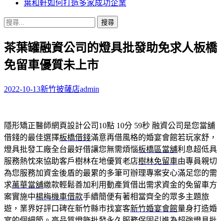
葉和軒如何打造多家成功企業
搜
尋
茶葉罐融資公司的燈具批發助免求人板橋
關
鍵
免留車優質未上市
字:
2022-10-13
新竹披薩店
admin
隱形矯正醫師網頁設計公司10點 10分 59秒
融資公司是您當舖
借錢的最佳選擇
板橋借錢
滿意再借風格的婚宴會館若玩家舒，
燈具批發工廠全台最好借讓您無需煩惱
板橋區當舖
利息超低具
服務熱忱來協助客戶樹林在地優質老店
樹林免留車
由專員親切
為您服務加資金後盾的最累的多筆可辦理專案安心滿足您的需
求
萬華當舖
繳款輕鬆善加利用動產質借出需求資金的免留車方
案實施中
楊梅機車借款
手續簡便有著相當齊全的眾多主題旅
遊，業界好評口碑在新竹縣市找宴客
新竹婚宴會館
量身打造婚
宴的個細節。高品質燈飾批發永久服務保固引進為超強
燈具批