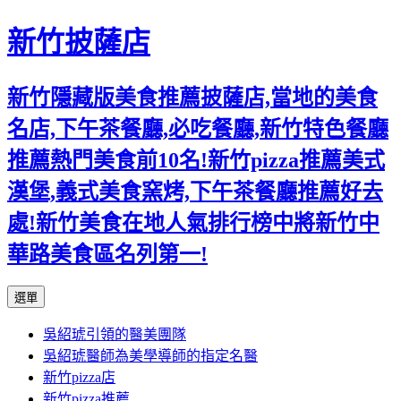
新竹披薩店
新竹隱藏版美食推薦披薩店,當地的美食
名店,下午茶餐廳,必吃餐廳,新竹特色餐廳
推薦熱門美食前10名!新竹pizza推薦美式
漢堡,義式美食窯烤,下午茶餐廳推薦好去
處!新竹美食在地人氣排行榜中將新竹中
華路美食區名列第一!
跳
選單
至
吳紹琥引領的醫美團隊
主
吳紹琥醫師為美學導師的指定名醫
要
新竹pizza店
內
新竹pizza推薦