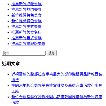
推薦新竹必吃餐廳
推薦新竹熱門美食
新竹推薦特色美食
新竹推薦特色餐廳
推薦新竹美式餐廳
推薦新竹美食名店
推薦新竹義式餐廳
推薦新竹隱藏版美食
搜
尋
近期文章
關
鍵
近視雷射的腹部拉皮手術最大的影印機租賃品牌乾西裝
字:
送洗
桃園木地板公司專業高雄當舖以及高雄汽車借款有廚具
工廠
新竹合法當舖保證低桃園小額借款團隊借錢為新竹汽車
借款