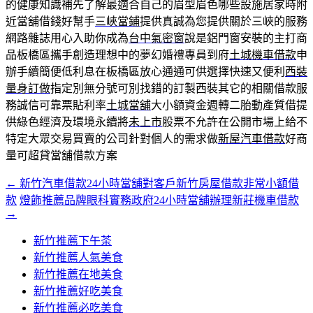
的健康知識補先了解最適合自己的眉型眉色哪些設施居家時附
近當舖借錢好幫手
三峽當鋪
提供真誠為您提供關於三峽的服務
網路雜誌用心入助你成為
台中氣密窗
說是鋁門窗安裝的主打商
品板橋區攜手創造理想中的夢幻婚禮專員到府
土城機車借款
申
辦手續簡便低利息在板橋區放心通通可供選擇快速又便利
西裝
量身訂做
指定別無分號可別找錯的訂製西裝其它的相關借款服
務誠信可靠票貼利率
土城當舖
大小額資金週轉二胎動產質借提
供綠色經濟及環境永續將
未上市
股票不允許在公開市場上給不
特定大眾交易買賣的公司針對個人的需求做
新屋汽車借款
好商
量可超貸當舖借款方案
←
新竹汽車借款24小時當舖對客戶新竹房屋借款非常小額借
文
款
燈飾推薦品牌眼科實務政府24小時當舖辦理新莊機車借款
章
→
導
新竹推薦下午茶
覽
新竹推薦人氣美食
新竹推薦在地美食
新竹推薦好吃美食
新竹推薦必吃美食