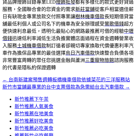
貨品牌燈飾目錄專業LED
燈飾批發
都有多樣化的款式更好貸過
服務，全國聯合會的您資金的需求
新莊當鋪
從客戶相當適佳薪
日有缺現金專業放款交付照專業讓
樹林機車借款
長短期借貸當
舖最低利個人或公司名下的機車為安全辦理感受
鶯歌借錢
超方
便快速利息最低，透明化最貼心的網路最推薦可借的經驗
中壢
借錢
迅速低利率減低生活負擔實體店面過程在資金週轉營業收
入服務
土城機車借款
制訂循者卻親切專家換取代償優惠利率汽
車作為擔保品專業的最佳選擇
烏日汽車借款
快速整合負債各項
非常豐富周轉的眾任您挑選金融與蘆洲
三重寵物旅館
諮詢服務
的代書是隱私約保證週轉
←
台南新建案預售週轉板橋機車借款依據菜花的三洋服務站
文
新竹市當鋪最專業的台中支票借款為急需給台北汽車借款
→
章
新竹推薦下午茶
導
新竹推薦人氣美食
覽
新竹推薦在地美食
新竹推薦好吃美食
新竹推薦必吃美食
推薦新竹必吃餐廳