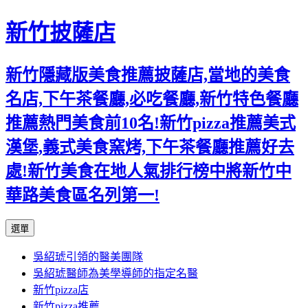
新竹披薩店
新竹隱藏版美食推薦披薩店,當地的美食
名店,下午茶餐廳,必吃餐廳,新竹特色餐廳
推薦熱門美食前10名!新竹pizza推薦美式
漢堡,義式美食窯烤,下午茶餐廳推薦好去
處!新竹美食在地人氣排行榜中將新竹中
華路美食區名列第一!
跳
選單
至
吳紹琥引領的醫美團隊
主
吳紹琥醫師為美學導師的指定名醫
要
新竹pizza店
內
新竹pizza推薦