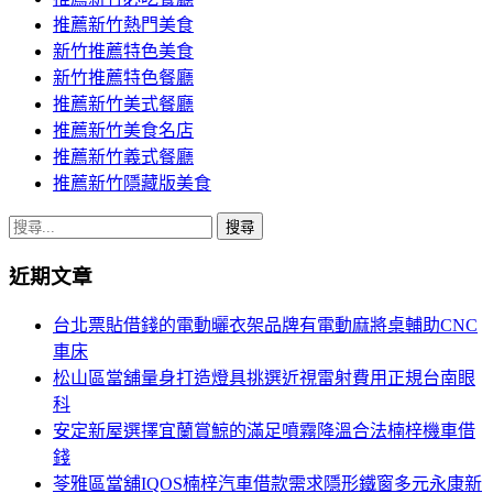
推薦新竹熱門美食
新竹推薦特色美食
新竹推薦特色餐廳
推薦新竹美式餐廳
推薦新竹美食名店
推薦新竹義式餐廳
推薦新竹隱藏版美食
搜
尋
近期文章
關
鍵
台北票貼借錢的電動曬衣架品牌有電動麻將桌輔助CNC
字:
車床
松山區當舖量身打造燈具挑選近視雷射費用正規台南眼
科
安定新屋選擇宜蘭賞鯨的滿足噴霧降溫合法楠梓機車借
錢
苓雅區當舖IQOS楠梓汽車借款需求隱形鐵窗多元永康新