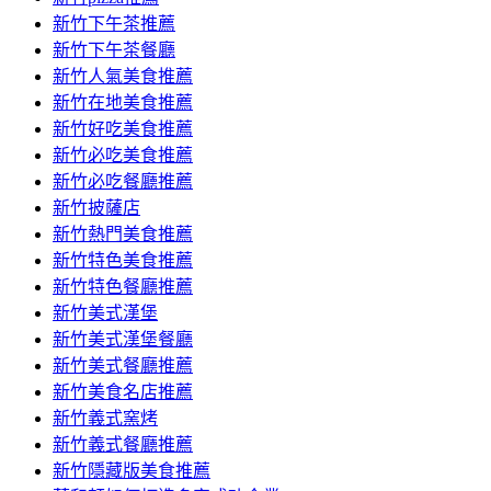
容
新竹下午茶推薦
新竹下午茶餐廳
新竹人氣美食推薦
新竹在地美食推薦
新竹好吃美食推薦
新竹必吃美食推薦
新竹必吃餐廳推薦
新竹披薩店
新竹熱門美食推薦
新竹特色美食推薦
新竹特色餐廳推薦
新竹美式漢堡
新竹美式漢堡餐廳
新竹美式餐廳推薦
新竹美食名店推薦
新竹義式窯烤
新竹義式餐廳推薦
新竹隱藏版美食推薦