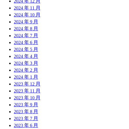
2024 年 12 月
2024 年 11 月
2024 年 10 月
2024 年 9 月
2024 年 8 月
2024 年 7 月
2024 年 6 月
2024 年 5 月
2024 年 4 月
2024 年 3 月
2024 年 2 月
2024 年 1 月
2023 年 12 月
2023 年 11 月
2023 年 10 月
2023 年 9 月
2023 年 8 月
2023 年 7 月
2023 年 6 月