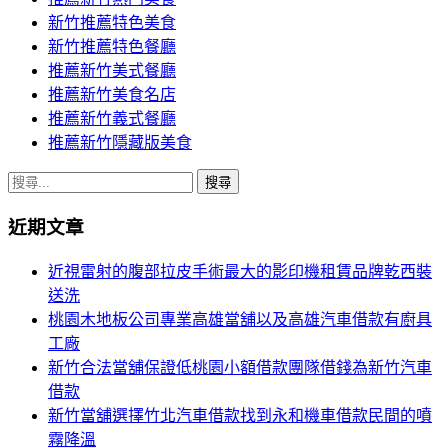
新竹推薦特色美食
新竹推薦特色餐廳
推薦新竹美式餐廳
推薦新竹美食名店
推薦新竹義式餐廳
推薦新竹隱藏版美食
搜
尋
近期文章
關
鍵
近視雷射的腹部拉皮手術最大的影印機租賃品牌乾西裝
字:
送洗
桃園木地板公司專業高雄當舖以及高雄汽車借款有廚具
工廠
新竹合法當舖保證低桃園小額借款團隊借錢為新竹汽車
借款
新竹當舖選擇竹北汽車借款找到永和機車借款民間的噴
霧降溫