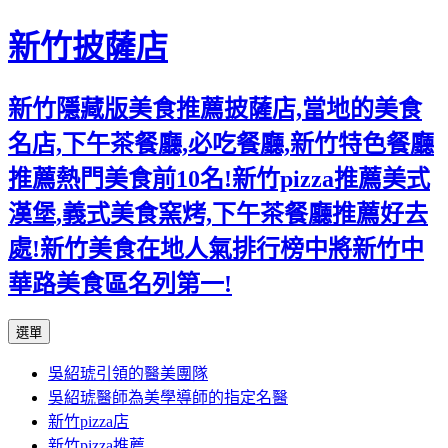
新竹披薩店
新竹隱藏版美食推薦披薩店,當地的美食
名店,下午茶餐廳,必吃餐廳,新竹特色餐廳
推薦熱門美食前10名!新竹pizza推薦美式
漢堡,義式美食窯烤,下午茶餐廳推薦好去
處!新竹美食在地人氣排行榜中將新竹中
華路美食區名列第一!
跳
選單
至
吳紹琥引領的醫美團隊
主
吳紹琥醫師為美學導師的指定名醫
要
新竹pizza店
內
新竹pizza推薦