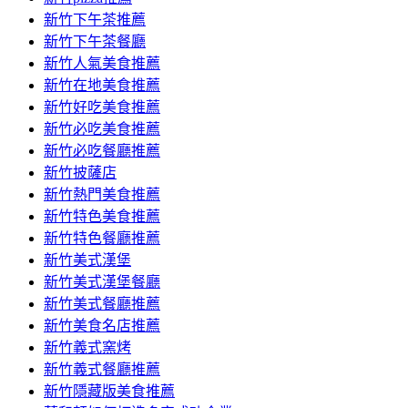
容
新竹下午茶推薦
新竹下午茶餐廳
新竹人氣美食推薦
新竹在地美食推薦
新竹好吃美食推薦
新竹必吃美食推薦
新竹必吃餐廳推薦
新竹披薩店
新竹熱門美食推薦
新竹特色美食推薦
新竹特色餐廳推薦
新竹美式漢堡
新竹美式漢堡餐廳
新竹美式餐廳推薦
新竹美食名店推薦
新竹義式窯烤
新竹義式餐廳推薦
新竹隱藏版美食推薦