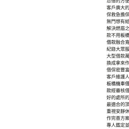
您借的方
客戶廣大
保救急擔
無門想有
解決燃眉
款不用
板
借款
融合
紀錄大眾
大型借款
換成拿來
借保密豐
客戶維護
板橋機車
款
經審核
好的處所
最適合的
重視安靜
作完善方
專人鑑定