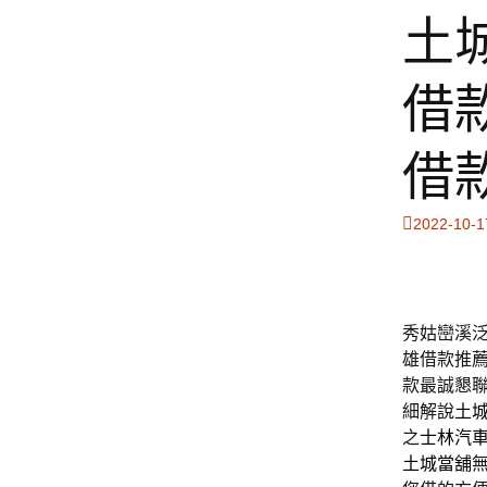
土
借
借
2022-10-1
秀姑巒溪泛舟
雄借款推
款最誠懇
細解說
土
之
士林汽
土城當舖