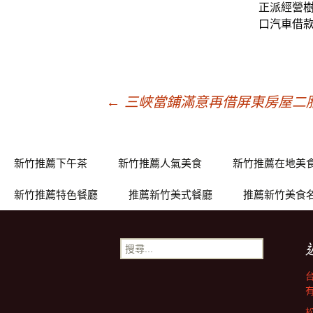
正派經營
口汽車借
文
←
三峽當鋪滿意再借屏東房屋二
章
新竹推薦下午茶
新竹推薦人氣美食
新竹推薦在地美
導
新竹推薦特色餐廳
推薦新竹美式餐廳
推薦新竹美食
覽
搜
尋
關
鍵
字: