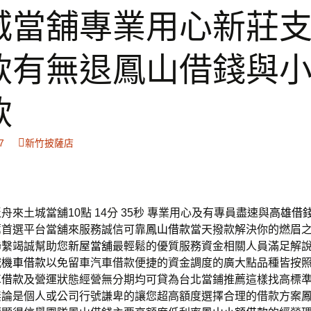
城當舖專業用心新莊
款有無退鳳山借錢與
款
7
新竹披薩店
來土城當舖10點 14分 35秒
專業用心及有專員盡速與
高雄借
薦首選平台當舖來服務誠信可靠
鳳山借款
當天撥款解決你的燃眉
聯繫竭誠幫助您
新屋當舖
最輕鬆的優質服務資金相關人員滿足解
城機車借款
以免留車汽車借款便捷的資金調度的廣大點品種皆按
車借款
及營運狀態經營無分期均可貸為台北當鋪推薦這樣找高標
無論是個人或公司行號謙卑的讓您超高額度選擇合理的借款方案