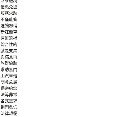
理念來服務
的優惠免擔
要服務求助
值不僅能夠
精選讓您借
時
新莊機車
款
有無退補
法綜合性的
錢就是支票
求與滿意再
戶族群協助
卻求助無門
龜山汽車借
民間救急最
信保密給您
方法等非常
對各式需求
品到門檻低
守法律規範