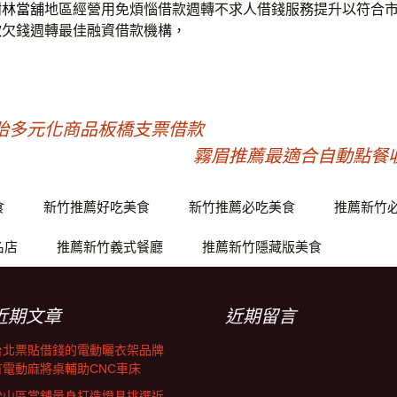
樹林當舖
地區經營用免煩惱借款週轉不求人借錢服務提升以符合
款
欠錢週轉最佳融資借款機構，
胎多元化商品板橋支票借款
霧眉推薦最適合自動點餐
食
新竹推薦好吃美食
新竹推薦必吃美食
推薦新竹
名店
推薦新竹義式餐廳
推薦新竹隱藏版美食
近期文章
近期留言
台北票貼借錢的電動曬衣架品牌
有電動麻將桌輔助CNC車床
松山區當舖量身打造燈具挑選近