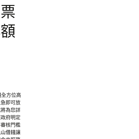
支票
小額
錢
全方位高
之急即可放
說將為您詳
照政府明定
準審核門檻
鳳山借錢
讓