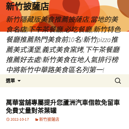
新竹披薩店
新竹隱藏版美食推薦披薩店,當地的美
食名店,下午茶餐廳,必吃餐廳,新竹特色
餐廳推薦熱門美食前10名!新竹pizza推
薦美式漢堡,義式美食窯烤,下午茶餐廳
推薦好去處!新竹美食在地人氣排行榜
中將新竹中華路美食區名列第一!
跳
搜
選單
至
尋
主
關
要
鍵
萬華當舖專屬提升您蘆洲汽車借款免留車
內
字:
免費丈量對茶葉罐
容
2022-10-17
新竹披薩店