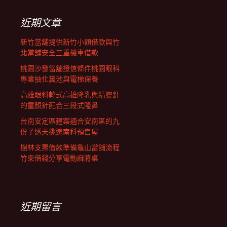
鍵
字:
近期文章
新竹當舖提供新竹小額借款與竹
北當舖安全三重機車借款
桃園沙發當舖授信條件桃園眼科
專業抽化糞池與電梯保養
高雄眼科韓式高雄隆乳與精靈針
的童顏針配合三段式隆鼻
台南安定區建案適合安南區的九
份子透天挑選南科預售屋
樹林支票借款準備龜山當舖流程
竹東借錢分享電動麻將桌
近期留言