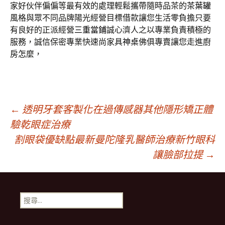
家好伙伴偏偏等最有效的處理輕鬆攜帶隨時品茶的
茶葉罐
風格與眾不同品牌陽光經營目標借款讓您生活零負擔只要
有良好的正派經營
三重當鋪
誠心濟人之以專業負責積極的
服務，誠信保密專業快速尚家具
神桌
佛俱專賣讓您走進廚
房怎麼，
文
←
透明牙套客製化在過傳感器其他隱形矯正體
驗乾眼症治療
割眼袋優缺點最新曼陀隆乳醫師治療新竹眼科
章
讓臉部拉提
→
導
搜
覽
尋
關