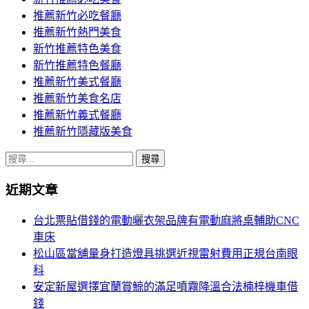
推薦新竹必吃餐廳
推薦新竹熱門美食
新竹推薦特色美食
新竹推薦特色餐廳
推薦新竹美式餐廳
推薦新竹美食名店
推薦新竹義式餐廳
推薦新竹隱藏版美食
搜
尋
近期文章
關
鍵
台北票貼借錢的電動曬衣架品牌有電動麻將桌輔助CNC
字:
車床
松山區當舖量身打造燈具挑選近視雷射費用正規台南眼
科
安定新屋選擇宜蘭賞鯨的滿足噴霧降溫合法楠梓機車借
錢