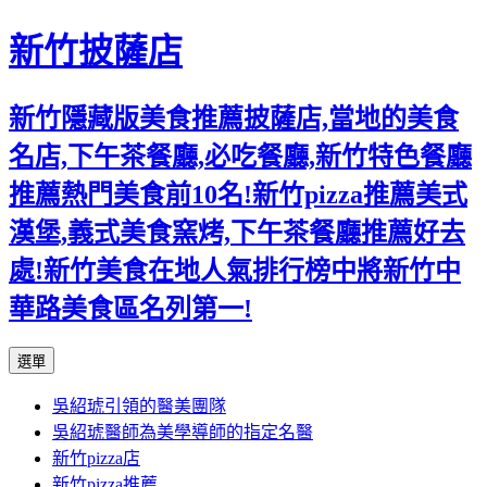
新竹披薩店
新竹隱藏版美食推薦披薩店,當地的美食
名店,下午茶餐廳,必吃餐廳,新竹特色餐廳
推薦熱門美食前10名!新竹pizza推薦美式
漢堡,義式美食窯烤,下午茶餐廳推薦好去
處!新竹美食在地人氣排行榜中將新竹中
華路美食區名列第一!
跳
選單
至
吳紹琥引領的醫美團隊
主
吳紹琥醫師為美學導師的指定名醫
要
新竹pizza店
內
新竹pizza推薦