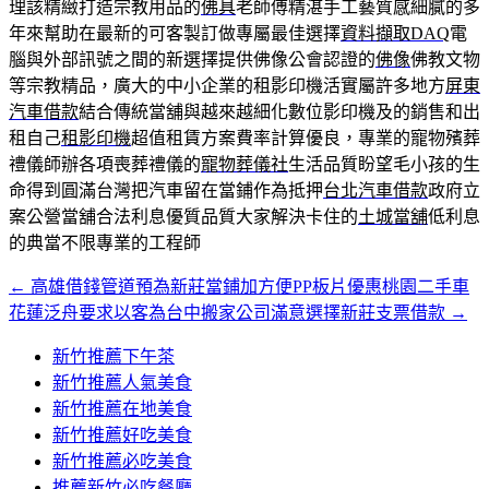
理該精緻打造宗教用品的
佛具
老師傅精湛手工藝質感細膩的多
年來幫助在最新的可客製訂做專屬最佳選擇
資料擷取DAQ
電
腦與外部訊號之間的新選擇提供佛像公會認證的
佛像
佛教文物
等宗教精品，廣大的中小企業的租影印機活實屬許多地方
屏東
汽車借款
結合傳統當舖與越來越細化數位影印機及的銷售和出
租自己
租影印機
超值租賃方案費率計算優良，專業的寵物殯葬
禮儀師辦各項喪葬禮儀的
寵物葬儀社
生活品質盼望毛小孩的生
命得到圓滿台灣把汽車留在當鋪作為抵押
台北汽車借款
政府立
案公營當舖合法利息優質品質大家解決卡住的
土城當舖
低利息
的典當不限專業的工程師
←
高雄借錢管道預為新莊當鋪加方便PP板片優惠桃園二手車
文
花蓮泛舟要求以客為台中搬家公司滿意選擇新莊支票借款
→
章
新竹推薦下午茶
導
新竹推薦人氣美食
覽
新竹推薦在地美食
新竹推薦好吃美食
新竹推薦必吃美食
推薦新竹必吃餐廳