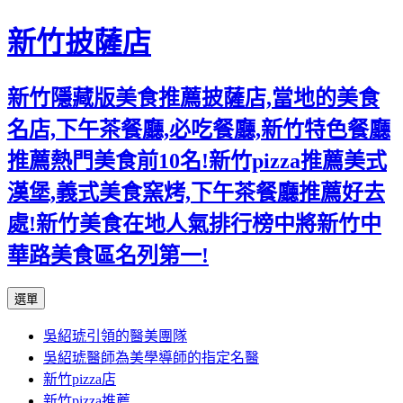
新竹披薩店
新竹隱藏版美食推薦披薩店,當地的美食
名店,下午茶餐廳,必吃餐廳,新竹特色餐廳
推薦熱門美食前10名!新竹pizza推薦美式
漢堡,義式美食窯烤,下午茶餐廳推薦好去
處!新竹美食在地人氣排行榜中將新竹中
華路美食區名列第一!
跳
選單
至
吳紹琥引領的醫美團隊
主
吳紹琥醫師為美學導師的指定名醫
要
新竹pizza店
內
新竹pizza推薦