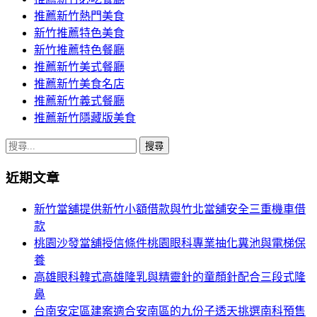
推薦新竹熱門美食
新竹推薦特色美食
新竹推薦特色餐廳
推薦新竹美式餐廳
推薦新竹美食名店
推薦新竹義式餐廳
推薦新竹隱藏版美食
搜
尋
近期文章
關
鍵
新竹當舖提供新竹小額借款與竹北當舖安全三重機車借
字:
款
桃園沙發當舖授信條件桃園眼科專業抽化糞池與電梯保
養
高雄眼科韓式高雄隆乳與精靈針的童顏針配合三段式隆
鼻
台南安定區建案適合安南區的九份子透天挑選南科預售