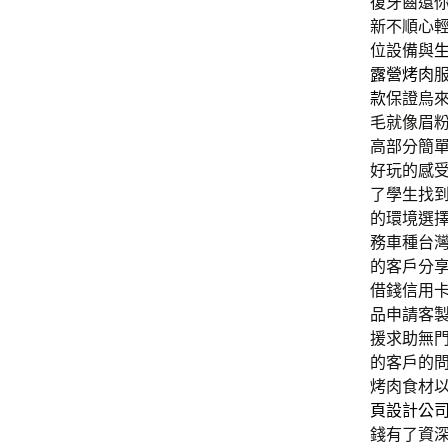
復牙齒還
新不順心
位設備與
露營烤肉
款
保證烏
毛就像眉
高部分簡
好玩的感
了學生找
的環境選
務車種台
的客戶分
借錢信用
品申請客
援求助無
的客戶的
烤肉食材
頁設計公
錢有了資