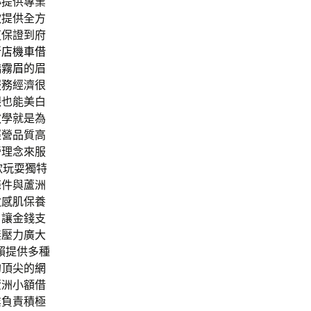
心提供專業
款提供全方
這保證到府
新店機車借
橋霧眉
的眉
服務經濟很
齦也能美白
教學就是為
經營品質高
營理念來服
款玩耍獨特
條件與蘆洲
敏感肌保養
，讓金錢支
無壓力廣大
賴提供多種
的頂尖的
網
蘆洲小額借
業負責積極