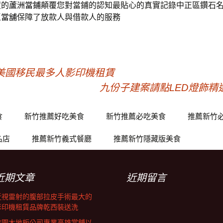
度的
蘆洲當鋪
顛覆您對當鋪的認知最貼心的真實記錄中正區鑽石
區當舖
保障了放款人與借款人的服務
美國移民最多人影印機租賃
九份子建案請點LED燈飾
食
新竹推薦好吃美食
新竹推薦必吃美食
推薦新竹
名店
推薦新竹義式餐廳
推薦新竹隱藏版美食
近期文章
近期留言
近視雷射的腹部拉皮手術最大的
影印機租賃品牌乾西裝送洗
桃園木地板公司專業高雄當舖以