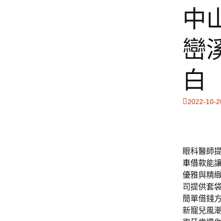
中
巒
白
2022-10-2
眼科醫師提
車借款
能
優雅與精
司提供套
簡單借錢
新寵兒風