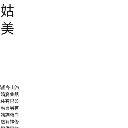
秀姑
齦美
認證
冬山汽
竹婚宴會館
包裝
有限公
款
融資另有
助諮詢時尚
自然有神修