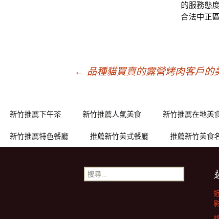
的服務態
合法
中正
文
←
品種貓買賣的露營烤肉客戶的
章
新竹推薦下午茶
新竹推薦人氣美食
新竹推薦在地美
導
新竹推薦特色餐廳
推薦新竹美式餐廳
推薦新竹美食
覽
搜
尋
關
鍵
字: