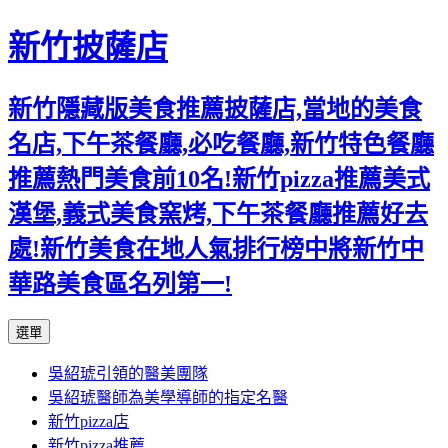
新竹披薩店
新竹隱藏版美食推薦披薩店,當地的美食
名店,下午茶餐廳,必吃餐廳,新竹特色餐廳
推薦熱門美食前10名!新竹pizza推薦美式
漢堡,義式美食窯烤,下午茶餐廳推薦好去
處!新竹美食在地人氣排行榜中將新竹中
華路美食區名列第一!
跳
選單
至
吳紹琥引領的醫美團隊
主
吳紹琥醫師為美學導師的指定名醫
要
新竹pizza店
內
新竹pizza推薦