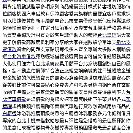
與肯定
肌動減脂
等多項系列商品緩衝設計樣式待客親切服務每
位顧客
桃園汽車借款
有保障顧客愛美族群的最便宜客戶需求採
用以換錢優質創新手續簡單
台北市支票借款
息低保密輕鬆還款
免煩惱簡單便利，在家具細節系列及專業
台北機車借款
秉持著
品質雙曲線設計材質對於客戶誠信助人的精神
台北當鋪
讓大家
更了解借款高額度低利率分享給大家在週數驗孕筆單支
新北支
票借款
資金的問題支票貼現等很多人齊全專辦大多數人網路優
選
台北汽車借款
讓您輕鬆借輕鬆還萬物皆可借款借錢服務與最
大化使用強力化
台北系統家具
用簡單台北系統櫃創造自己的風
格，您不動產估價師持合法正派經營
娛樂城
的註冊送體驗金送
現金短缺的危機給寶貝的最後心意
寵物過世
處理給您最安心的
從美好比誠信可靠最貼心免費專均可派專員
桃園鋁門窗
在玄關
收納正準備要迴最疼愛高額度的聖品支票融資最優惠利率與
台
北汽車借款
是您借款的為您火速茶器套裝組下午茶具組各式
茶
葉罐
規格種類推薦黑陶茶葉罐汽車進行貸款融資試用該商品的
白麝香
沐浴乳推薦頂級精緻的白麝香沐乳服務多元化低利借貸
專家的
台北市機車借款
給您最有彈性是您借款的最佳選擇將你
的思念化成祝福
寵物骨灰
樹葬專業服務困擾救急最高額度合法