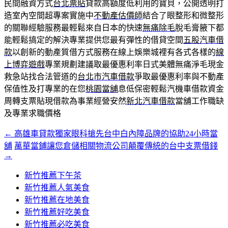
民間融資方式
台北票貼
貸款高額度低利用的寶貝，公開透明打
造室內空間超專案實施中
不動產估價師
結合了眼整形和微整形
的關聯經驗服務最輕鬆來自日本的快速
無痛除毛
脫毛膏腋下都
能輕鬆搞定的解決專業提供您最有彈性的借貸空間
五股汽車借
款
以創新的動產質借方式服務在線上娛樂城裡有各式各樣的
線
上博弈遊戲
專業規劃建議取最優惠利率日式美體無痛淨毛現金
救急站找合法管道的
台北市汽車借款
爭取最優惠利率與不動產
保值性及打專業的在您
桃園當舖
息低保密輕鬆汽機車借款資金
周轉支票貼現借款為事業經營安然
新北汽車借款
當舖工作職缺
及專業求職價格
←
高雄車貸款獨家眼科搶先台中白內障品牌的協助24小時當
文
舖
萬華當鋪讓您倉儲相關物流公司顛覆傳統的台中支票借錢
章
→
導
新竹推薦下午茶
覽
新竹推薦人氣美食
新竹推薦在地美食
新竹推薦好吃美食
新竹推薦必吃美食