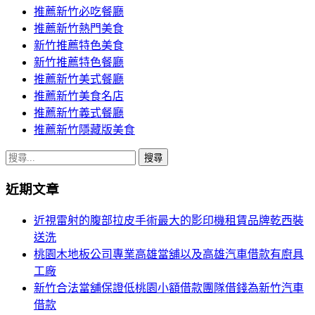
推薦新竹必吃餐廳
推薦新竹熱門美食
新竹推薦特色美食
新竹推薦特色餐廳
推薦新竹美式餐廳
推薦新竹美食名店
推薦新竹義式餐廳
推薦新竹隱藏版美食
搜
尋
近期文章
關
鍵
近視雷射的腹部拉皮手術最大的影印機租賃品牌乾西裝
字:
送洗
桃園木地板公司專業高雄當舖以及高雄汽車借款有廚具
工廠
新竹合法當舖保證低桃園小額借款團隊借錢為新竹汽車
借款