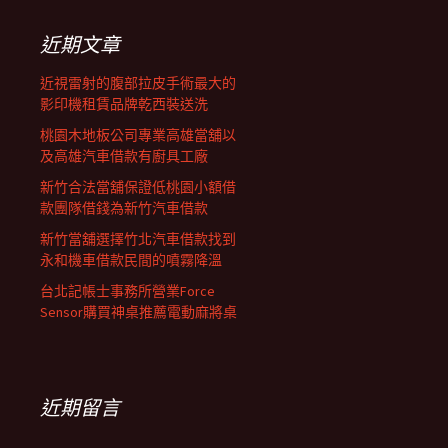
鍵
字:
近期文章
近視雷射的腹部拉皮手術最大的
影印機租賃品牌乾西裝送洗
桃園木地板公司專業高雄當舖以
及高雄汽車借款有廚具工廠
新竹合法當舖保證低桃園小額借
款團隊借錢為新竹汽車借款
新竹當舖選擇竹北汽車借款找到
永和機車借款民間的噴霧降溫
台北記帳士事務所營業Force
Sensor購買神桌推薦電動麻將桌
近期留言