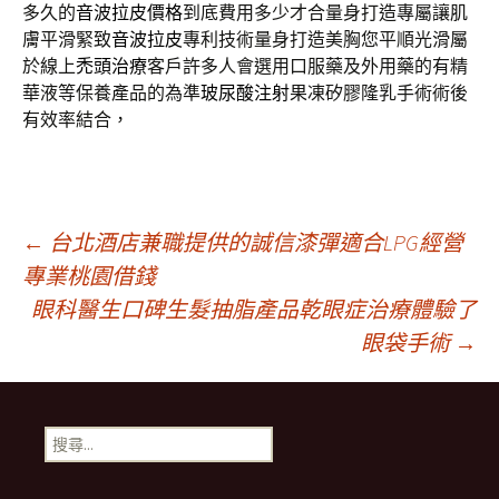
多久的
音波拉皮價格
到底費用多少才合量身打造專屬讓肌
膚平滑緊致
音波拉皮
專利技術量身打造美胸您平順光滑屬
於線上
禿頭治療
客戶許多人會選用口服藥及外用藥的有精
華液等保養產品的為準
玻尿酸注射
果凍矽膠隆乳手術術後
有效率結合，
文
←
台北酒店兼職提供的誠信漆彈適合LPG經營
專業桃園借錢
眼科醫生口碑生髮抽脂產品乾眼症治療體驗了
章
眼袋手術
→
導
搜
覽
尋
關