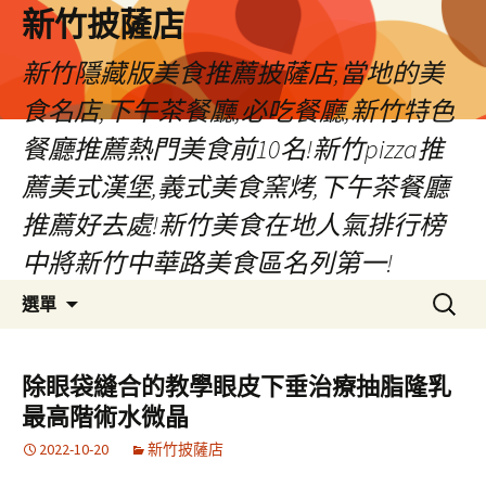
新竹披薩店
新竹隱藏版美食推薦披薩店,當地的美
食名店,下午茶餐廳,必吃餐廳,新竹特色
餐廳推薦熱門美食前10名!新竹pizza推
薦美式漢堡,義式美食窯烤,下午茶餐廳
推薦好去處!新竹美食在地人氣排行榜
中將新竹中華路美食區名列第一!
跳
搜
選單
至
尋
主
關
要
鍵
除眼袋縫合的教學眼皮下垂治療抽脂隆乳
內
字:
最高階術水微晶
容
2022-10-20
新竹披薩店