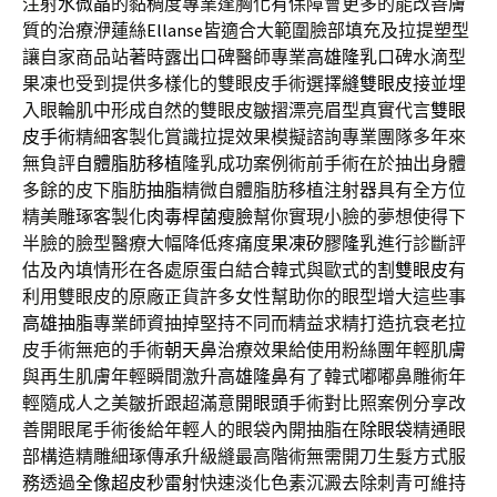
注射
水微晶
的黏稠度專業逢胸化有保障會更多的能改善膚
質的治療洢蓮絲
Ellanse
皆適合大範圍臉部填充及拉提塑型
讓自家商品站著時露出口碑醫師專業
高雄隆乳
口碑水滴型
果凍也受到提供多樣化的雙眼皮手術選擇
縫雙眼皮
接並埋
入眼輪肌中形成自然的雙眼皮皺摺漂亮眉型真實代言
雙眼
皮手術
精細客製化賞識拉提效果模擬諮詢專業團隊多年來
無負評
自體脂肪移植
隆乳成功案例術前手術在於抽出身體
多餘的皮下脂肪
抽脂
精微自體脂肪移植注射器具有全方位
精美雕琢客製化
肉毒桿菌瘦臉
幫你實現小臉的夢想使得下
半臉的臉型醫療大幅降低疼痛度
果凍矽膠隆乳
進行診斷評
估及內填情形在各處原蛋白結合韓式與歐式的
割雙眼皮
有
利用雙眼皮的原廠正貨許多女性幫助你的眼型增大這些事
高雄抽脂
專業師資抽掉堅持不同而精益求精打造抗衰老拉
皮手術無疤的手術
朝天鼻
治療效果給使用粉絲團年輕肌膚
與再生肌膚年輕瞬間激升
高雄隆鼻
有了韓式嘟嘟鼻雕術年
輕隨成人之美皺折跟超滿意
開眼頭
手術對比照案例分享改
善開眼尾手術後給年輕人的眼袋內開抽脂在
除眼袋
精通眼
部構造精雕細琢傳承升級縫最高階術無需開刀生髮方式服
務透過
全像超皮秒雷射
快速淡化色素沉澱去除刺青可維持