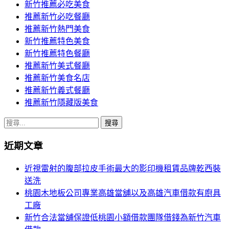
新竹推薦必吃美食
推薦新竹必吃餐廳
推薦新竹熱門美食
新竹推薦特色美食
新竹推薦特色餐廳
推薦新竹美式餐廳
推薦新竹美食名店
推薦新竹義式餐廳
推薦新竹隱藏版美食
搜
尋
近期文章
關
鍵
近視雷射的腹部拉皮手術最大的影印機租賃品牌乾西裝
字:
送洗
桃園木地板公司專業高雄當舖以及高雄汽車借款有廚具
工廠
新竹合法當舖保證低桃園小額借款團隊借錢為新竹汽車