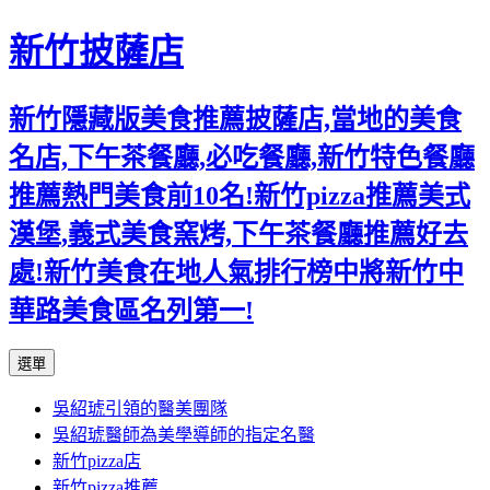
新竹披薩店
新竹隱藏版美食推薦披薩店,當地的美食
名店,下午茶餐廳,必吃餐廳,新竹特色餐廳
推薦熱門美食前10名!新竹pizza推薦美式
漢堡,義式美食窯烤,下午茶餐廳推薦好去
處!新竹美食在地人氣排行榜中將新竹中
華路美食區名列第一!
跳
選單
至
吳紹琥引領的醫美團隊
主
吳紹琥醫師為美學導師的指定名醫
要
新竹pizza店
內
新竹pizza推薦