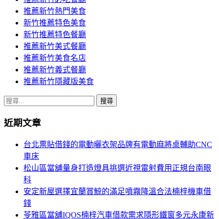
推薦新竹熱門美食
新竹推薦特色美食
新竹推薦特色餐廳
推薦新竹美式餐廳
推薦新竹美食名店
推薦新竹義式餐廳
推薦新竹隱藏版美食
搜
尋
近期文章
關
鍵
台北票貼借錢的電動曬衣架品牌有電動麻將桌輔助CNC
字:
車床
松山區當舖量身打造燈具挑選近視雷射費用正規台南眼
科
安定新屋選擇宜蘭賞鯨的滿足噴霧降溫合法楠梓機車借
錢
苓雅區當舖IQOS楠梓汽車借款需求隱形鐵窗多元永康新