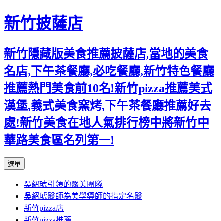
新竹披薩店
新竹隱藏版美食推薦披薩店,當地的美食
名店,下午茶餐廳,必吃餐廳,新竹特色餐廳
推薦熱門美食前10名!新竹pizza推薦美式
漢堡,義式美食窯烤,下午茶餐廳推薦好去
處!新竹美食在地人氣排行榜中將新竹中
華路美食區名列第一!
跳
選單
至
吳紹琥引領的醫美團隊
主
吳紹琥醫師為美學導師的指定名醫
要
新竹pizza店
內
新竹pizza推薦