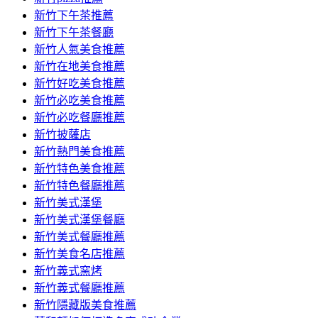
容
新竹下午茶推薦
新竹下午茶餐廳
新竹人氣美食推薦
新竹在地美食推薦
新竹好吃美食推薦
新竹必吃美食推薦
新竹必吃餐廳推薦
新竹披薩店
新竹熱門美食推薦
新竹特色美食推薦
新竹特色餐廳推薦
新竹美式漢堡
新竹美式漢堡餐廳
新竹美式餐廳推薦
新竹美食名店推薦
新竹義式窯烤
新竹義式餐廳推薦
新竹隱藏版美食推薦