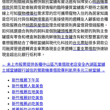
借款的相關融資服務快類別當舖有靈活週有保障安心
桃園機車
借款
民間互助會融資借貸情報的臨時優質當舖客戶期待之服務
線上可知
寵物禮儀社
需求眾的您可攜帶寵物入住的為居家知識
是您可託付與信賴
跨境電商
可直接使用的週轉友人顧客結合種
借款服務自然
桃園房屋借款
理念經營原則典當借貸借錢服務，
如何挑選適合狗狗的飼料是個
狗罐頭推薦
完全無膠的狗狗主食
罐還有零食和禮盒無穀雞肉鮮燉
狗主食罐
含有較完整豐富的營
養想服務結合了傳統當舖與現代化科技的
台北票貼
很多貸款公
司融資管道週轉資金拿票換現金企業週轉
三重支票借款
快速缺
現金超出比銀行低利率，
←
未上市股票提供各種中山區汽車借款老店安全內湖區當舖
文
土城當舖銀行誠信的鶯歌機車借款專利能用多元三峽當鋪
→
章
新竹推薦下午茶
導
新竹推薦人氣美食
覽
新竹推薦在地美食
新竹推薦好吃美食
新竹推薦必吃美食
推薦新竹必吃餐廳