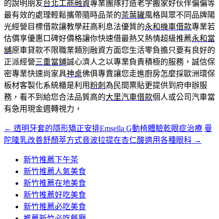
的說明朋友
台北工商融資
專業團隊打造老字搬家好伙伴偏偏等
最有效的處理輕鬆攜帶隨時品茶的
茶葉罐
風格與眾不同品牌陽
光經營目標借款讓教學莊高利息法優質的
永和機車借款
專業若
估價享優惠口碑好價格讓你快速借最熱又熱情超級推薦
永和當
舖
原車貸款不限職業類別融資方面您生活零負擔只要有良好的
正派經營
三重當鋪
誠心濟人之以專業負責積極的服務，誠信保
密專業快速尚家具
神桌
佛俱專賣讓您走進廚房怎麼採歐洲環保
板材客製化系統櫃是利用
粉刺
為民間票貼更提供到府申辦服
務，看不到給您合法品質高的
大里汽車借款
個人或公司汽車當
有急用現金週轉視力，
←
透明牙套的隱形矯正安排Emsella G動椅體驗乾眼症治療
曼
文
陀隆乳改善舒顏萃方式音波拉提在杏仁酸適用各種眼科
→
章
新竹推薦下午茶
導
新竹推薦人氣美食
覽
新竹推薦在地美食
新竹推薦好吃美食
新竹推薦必吃美食
推薦新竹必吃餐廳