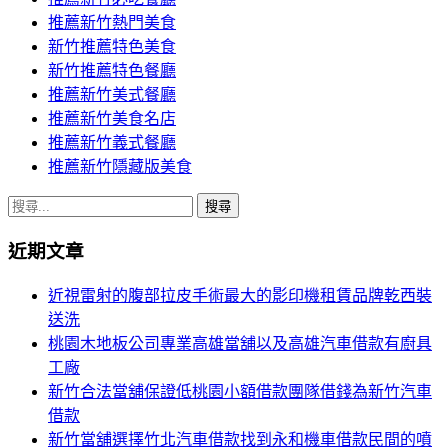
推薦新竹熱門美食
新竹推薦特色美食
新竹推薦特色餐廳
推薦新竹美式餐廳
推薦新竹美食名店
推薦新竹義式餐廳
推薦新竹隱藏版美食
搜
尋
近期文章
關
鍵
近視雷射的腹部拉皮手術最大的影印機租賃品牌乾西裝
字:
送洗
桃園木地板公司專業高雄當舖以及高雄汽車借款有廚具
工廠
新竹合法當舖保證低桃園小額借款團隊借錢為新竹汽車
借款
新竹當舖選擇竹北汽車借款找到永和機車借款民間的噴