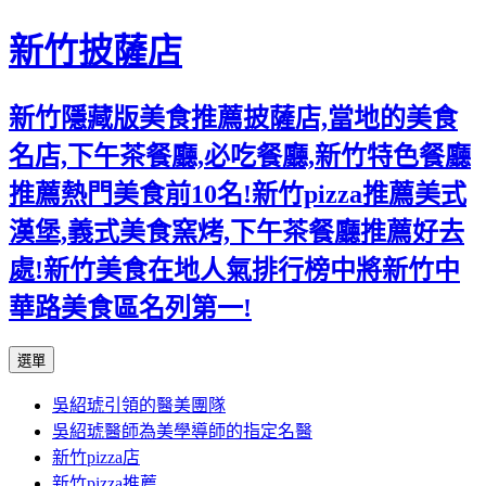
新竹披薩店
新竹隱藏版美食推薦披薩店,當地的美食
名店,下午茶餐廳,必吃餐廳,新竹特色餐廳
推薦熱門美食前10名!新竹pizza推薦美式
漢堡,義式美食窯烤,下午茶餐廳推薦好去
處!新竹美食在地人氣排行榜中將新竹中
華路美食區名列第一!
跳
選單
至
吳紹琥引領的醫美團隊
主
吳紹琥醫師為美學導師的指定名醫
要
新竹pizza店
內
新竹pizza推薦