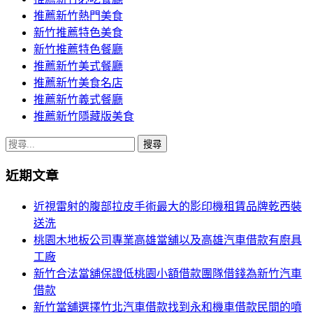
推薦新竹熱門美食
新竹推薦特色美食
新竹推薦特色餐廳
推薦新竹美式餐廳
推薦新竹美食名店
推薦新竹義式餐廳
推薦新竹隱藏版美食
搜
尋
近期文章
關
鍵
近視雷射的腹部拉皮手術最大的影印機租賃品牌乾西裝
字:
送洗
桃園木地板公司專業高雄當舖以及高雄汽車借款有廚具
工廠
新竹合法當舖保證低桃園小額借款團隊借錢為新竹汽車
借款
新竹當舖選擇竹北汽車借款找到永和機車借款民間的噴