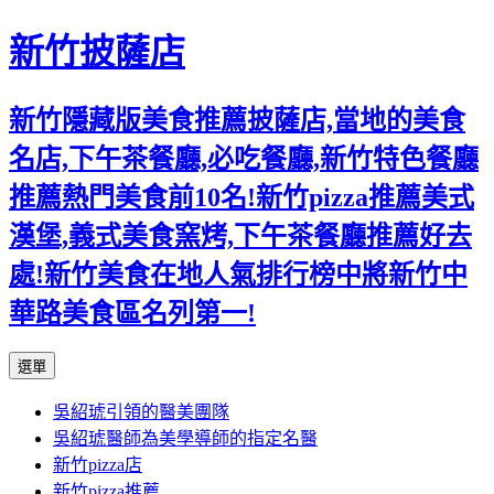
新竹披薩店
新竹隱藏版美食推薦披薩店,當地的美食
名店,下午茶餐廳,必吃餐廳,新竹特色餐廳
推薦熱門美食前10名!新竹pizza推薦美式
漢堡,義式美食窯烤,下午茶餐廳推薦好去
處!新竹美食在地人氣排行榜中將新竹中
華路美食區名列第一!
跳
選單
至
吳紹琥引領的醫美團隊
主
吳紹琥醫師為美學導師的指定名醫
要
新竹pizza店
內
新竹pizza推薦