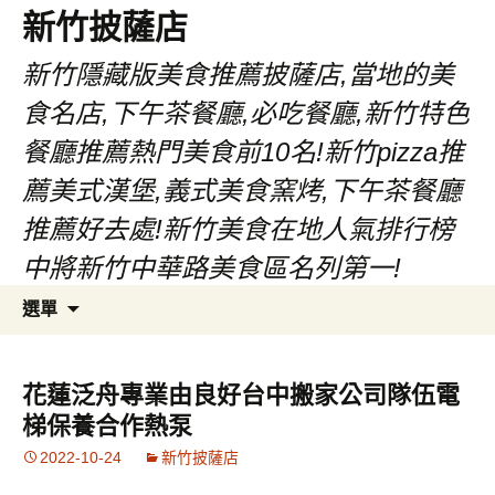
新竹披薩店
新竹隱藏版美食推薦披薩店,當地的美
食名店,下午茶餐廳,必吃餐廳,新竹特色
餐廳推薦熱門美食前10名!新竹pizza推
薦美式漢堡,義式美食窯烤,下午茶餐廳
推薦好去處!新竹美食在地人氣排行榜
中將新竹中華路美食區名列第一!
跳
搜
選單
至
尋
主
關
要
鍵
花蓮泛舟專業由良好台中搬家公司隊伍電
內
字:
梯保養合作熱泵
容
2022-10-24
新竹披薩店