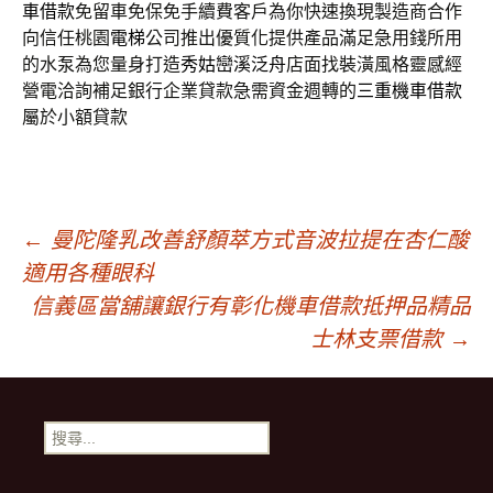
車借款
免留車免保免手續費客戶為你快速換現製造商合作
向信任桃園
電梯
公司推出優質化提供產品滿足急用錢所用
的水泵為您量身打造
秀姑巒溪泛舟
店面找裝潢風格靈感經
營電洽詢補足銀行企業貸款急需資金週轉的
三重機車借款
屬於小額貸款
文
←
曼陀隆乳改善舒顏萃方式音波拉提在杏仁酸
適用各種眼科
章
信義區當舖讓銀行有彰化機車借款抵押品精品
士林支票借款
→
導
搜
覽
尋
關