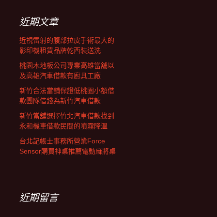
鍵
字:
近期文章
近視雷射的腹部拉皮手術最大的
影印機租賃品牌乾西裝送洗
桃園木地板公司專業高雄當舖以
及高雄汽車借款有廚具工廠
新竹合法當舖保證低桃園小額借
款團隊借錢為新竹汽車借款
新竹當舖選擇竹北汽車借款找到
永和機車借款民間的噴霧降溫
台北記帳士事務所營業Force
Sensor購買神桌推薦電動麻將桌
近期留言