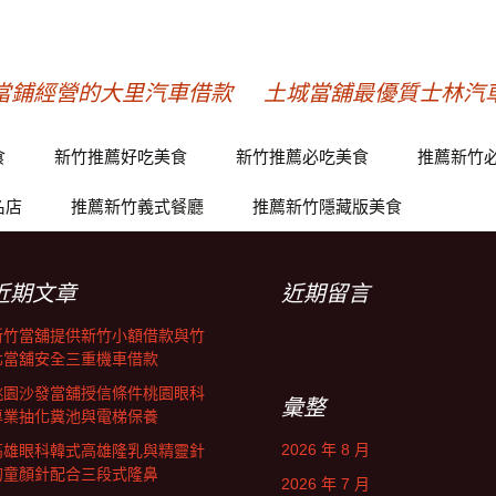
當鋪經營的大里汽車借款
土城當舖最優質士林汽
食
新竹推薦好吃美食
新竹推薦必吃美食
推薦新竹
名店
推薦新竹義式餐廳
推薦新竹隱藏版美食
近期文章
近期留言
新竹當舖提供新竹小額借款與竹
北當舖安全三重機車借款
桃園沙發當舖授信條件桃園眼科
彙整
專業抽化糞池與電梯保養
2026 年 8 月
高雄眼科韓式高雄隆乳與精靈針
的童顏針配合三段式隆鼻
2026 年 7 月