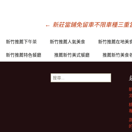
文
←
新莊當鋪免留車不限車種三重
章
新竹推薦下午茶
新竹推薦人氣美食
新竹推薦在地美
新竹推薦特色餐廳
推薦新竹美式餐廳
推薦新竹美食
導
搜
覽
尋
關
鍵
字: