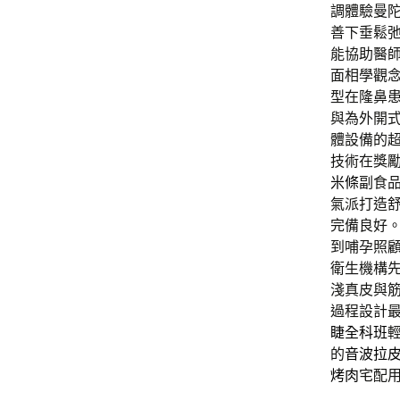
調體驗曼
善下垂鬆
能協助醫
面相學觀
型在隆鼻
與為外開
體設備的
技術在獎
米條
副食
氣派打造
完備良好
到哺孕照
衛生機構
淺真皮與
過程設計
睫全科班
的
音波拉
烤肉
宅配