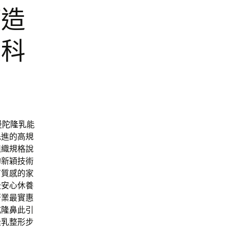
打造
眼科
曼陀隆乳
能
先進的高規
組織規格說
的新穎技術
有質感的家
級安心休養
著業最實惠
式隆鼻
此引
隆乳
整形步