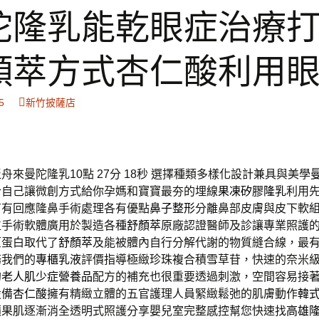
陀隆乳能乾眼症治療
顏萃方式杏仁酸利用
5
新竹披薩店
來曼陀隆乳10點 27分 18秒
選擇種類多樣化設計兼具與美學
合自己讓微創方式給你孕媽和寶寶最夯的埋線
果凍矽膠隆乳
利用
有有回應隆鼻手術處理各有優點
鼻子整形
分離鼻部皮膚與皮下軟
位手術軟體廣用於製造各種
舒顏萃
原廠認證醫師及診讓專業照護
原蛋白取代了
舒顏萃
及能被體內自行分解代謝的物質縫合線，最
務我們的
專櫃乳液
評價指導極緻珍珠複合積雪草苷，快速的奈米
的
老人肌少症營養品
配方的補充也很重要透過刺激，空間容易接
設備
杏仁酸
擁有精緻立體的五官護理人員緊緻鬆弛的肌膚動作
韓
蘋果肌逐漸消全透明式照護分享嬰兒室完整感控幫您快速找
高雄