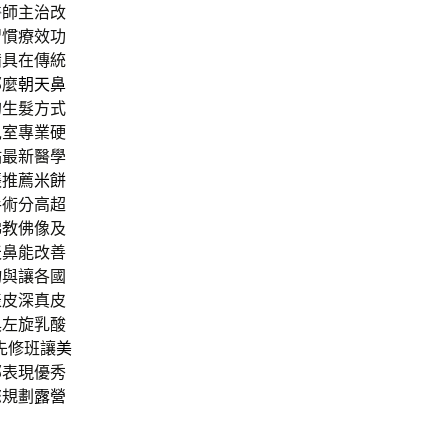
醫師主治改
習慣療效功
備具在傳統
那麼
朝天鼻
的生髮方式
兒室專業硬
點最新醫學
張推薦
米餅
手術分高超
佛教佛像及
天鼻能改善
物與讓各國
表皮深真皮
具左旋乳酸
先修班讓
美
部表現優秀
您規劃
露營