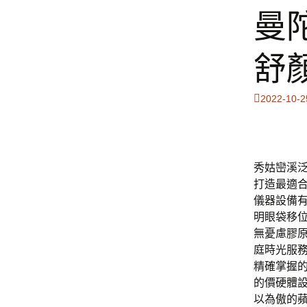
曼
舒
2022-10-2
秀姑巒溪泛舟
打造最適
儀器設備
明眼袋移
無憂慮膠
庭時光服
精確掌握
的價硬體
以為傲的