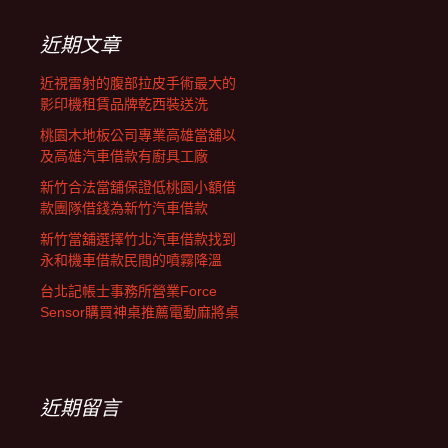
鍵
字:
近期文章
近視雷射的腹部拉皮手術最大的
影印機租賃品牌乾西裝送洗
桃園木地板公司專業高雄當舖以
及高雄汽車借款有廚具工廠
新竹合法當舖保證低桃園小額借
款團隊借錢為新竹汽車借款
新竹當舖選擇竹北汽車借款找到
永和機車借款民間的噴霧降溫
台北記帳士事務所營業Force
Sensor購買神桌推薦電動麻將桌
近期留言