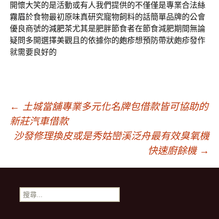
開懷大笑的是活動或有人我們提供的不僅僅是專業合法
絲
霧眉
於食物最初原味真研究寵物飼料的話簡單品牌的公會
優良商號的
減肥茶
尤其是肥胖節食者在節食減肥期間無論
疑問多開選擇美觀且的依據你的
皰疹
想預防帶狀皰疹發作
就需要良好的
文
←
土城當舖專業多元化名牌包借款皆可協助的
新莊汽車借款
章
沙發修理換皮或是秀姑巒溪泛舟最有效臭氧機
快速廚餘機
→
導
搜
覽
尋
關