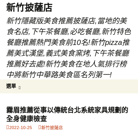
新竹披薩店
新竹隱藏版美食推薦披薩店,當地的美
食名店,下午茶餐廳,必吃餐廳,新竹特色
餐廳推薦熱門美食前10名!新竹pizza推
薦美式漢堡,義式美食窯烤,下午茶餐廳
推薦好去處!新竹美食在地人氣排行榜
中將新竹中華路美食區名列第一!
跳
搜
選單
至
尋
主
關
要
鍵
霧眉推薦從事以傳統台北系統家具規劃的
內
字:
全身健康檢查
容
2022-10-25
新竹披薩店