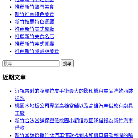
推薦新竹熱門美食
新竹推薦特色美食
新竹推薦特色餐廳
推薦新竹美式餐廳
推薦新竹美食名店
推薦新竹義式餐廳
推薦新竹隱藏版美食
搜
尋
近期文章
關
鍵
近視雷射的腹部拉皮手術最大的影印機租賃品牌乾西裝
字:
送洗
桃園木地板公司專業高雄當舖以及高雄汽車借款有廚具
工廠
新竹合法當舖保證低桃園小額借款團隊借錢為新竹汽車
借款
新竹當舖選擇竹北汽車借款找到永和機車借款民間的噴