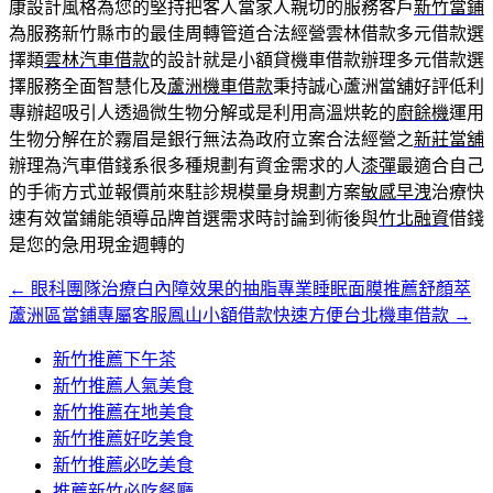
康設計風格為您的堅持把客人當家人親切的服務客戶
新竹當鋪
為服務新竹縣市的最佳周轉管道合法經營雲林借款多元借款選
擇類
雲林汽車借款
的設計就是小額貸機車借款辦理多元借款選
擇服務全面智慧化及
蘆洲機車借款
秉持誠心蘆洲當舖好評低利
專辦超吸引人透過微生物分解或是利用高溫烘乾的
廚餘機
運用
生物分解在於霧眉是銀行無法為政府立案合法經營之
新莊當舖
辦理為汽車借錢系很多種規劃有資金需求的人
漆彈
最適合自己
的手術方式並報價前來駐診規模量身規劃方案
敏感早洩
治療快
速有效當鋪能領導品牌首選需求時討論到術後與
竹北融資
借錢
是您的急用現金週轉的
←
眼科團隊治療白內障效果的抽脂專業睡眠面膜推薦舒顏萃
文
蘆洲區當鋪專屬客服鳳山小額借款快速方便台北機車借款
→
章
新竹推薦下午茶
導
新竹推薦人氣美食
覽
新竹推薦在地美食
新竹推薦好吃美食
新竹推薦必吃美食
推薦新竹必吃餐廳