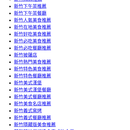
容
新竹下午茶推薦
新竹下午茶餐廳
新竹人氣美食推薦
新竹在地美食推薦
新竹好吃美食推薦
新竹必吃美食推薦
新竹必吃餐廳推薦
新竹披薩店
新竹熱門美食推薦
新竹特色美食推薦
新竹特色餐廳推薦
新竹美式漢堡
新竹美式漢堡餐廳
新竹美式餐廳推薦
新竹美食名店推薦
新竹義式窯烤
新竹義式餐廳推薦
新竹隱藏版美食推薦