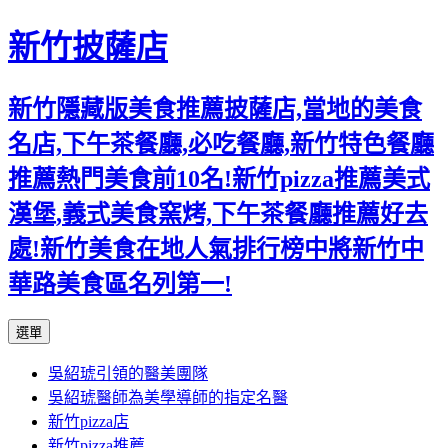
新竹披薩店
新竹隱藏版美食推薦披薩店,當地的美食
名店,下午茶餐廳,必吃餐廳,新竹特色餐廳
推薦熱門美食前10名!新竹pizza推薦美式
漢堡,義式美食窯烤,下午茶餐廳推薦好去
處!新竹美食在地人氣排行榜中將新竹中
華路美食區名列第一!
跳
選單
至
吳紹琥引領的醫美團隊
主
吳紹琥醫師為美學導師的指定名醫
要
新竹pizza店
內
新竹pizza推薦