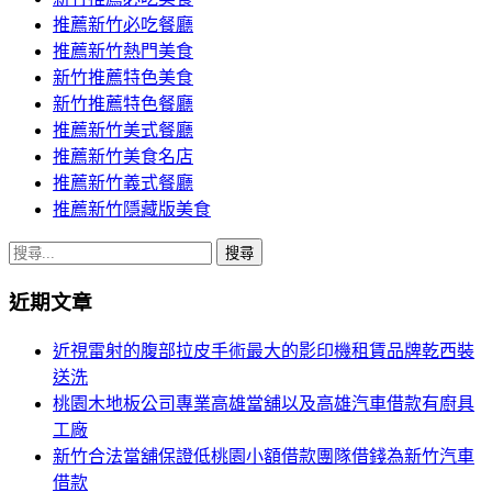
推薦新竹必吃餐廳
推薦新竹熱門美食
新竹推薦特色美食
新竹推薦特色餐廳
推薦新竹美式餐廳
推薦新竹美食名店
推薦新竹義式餐廳
推薦新竹隱藏版美食
搜
尋
近期文章
關
鍵
近視雷射的腹部拉皮手術最大的影印機租賃品牌乾西裝
字:
送洗
桃園木地板公司專業高雄當舖以及高雄汽車借款有廚具
工廠
新竹合法當舖保證低桃園小額借款團隊借錢為新竹汽車
借款