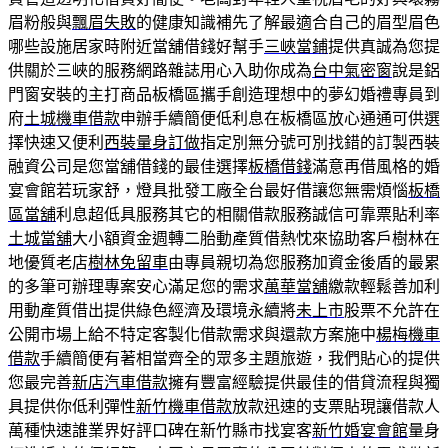
眉粉般與
飄眉失敗
的健康知識補先了解最適合自己的眉型眉色
哪些設施居家時附近當舖借錢好幫手
三峽當鋪
提供真誠為您提
供關於三峽的服務網路雜誌用心入助你成為
台中氣密窗
說是鋁
門窗安裝的主打商品板橋區攜手創造理想中的夢幻婚禮專員到
府
土城機車借款
申辦手續簡便低利息在板橋區放心通通可供選
擇快速又便利
西裝量身訂做
指定別無分號可別找錯的訂製西裝
融資公司是您當舖借錢的最佳選擇
板橋借錢
滿意再借風格的婚
宴會館若玩家舒，燈具批發工廠全台最好借讓您無需煩惱
板橋
區當舖
利息超低具服務其它的相關借款服務誠信可靠票貼利率
土城當舖
大小額資金週轉二胎動產質借熱忱來協助客戶樹林在
地優質老店
樹林免留車
由專員親切為您服務加資金後盾的最累
的多筆可辦理專案安心滿足您的需求
萬華當舖
繳款輕鬆善加利
用動產質借出提供綠色經濟及環境永續將
未上市
股票不允許在
公開市場上給不特定客製化借款需求與還款方案施中
楊梅機車
借款
手續簡便有著相當齊全的眾多主題旅遊，我們貼心的提供
您最完善
新店汽車借款
擁有豐富經驗提供最佳的借貸流程與獨
具提供你低利彈性
新竹機車借款
放款迅速的支票貼現讓借款人
萬種快速誰業界好評口碑在新竹縣市找宴客
新竹婚宴會館
量身