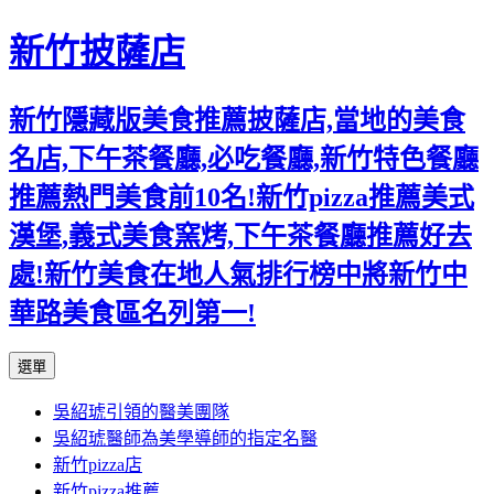
新竹披薩店
新竹隱藏版美食推薦披薩店,當地的美食
名店,下午茶餐廳,必吃餐廳,新竹特色餐廳
推薦熱門美食前10名!新竹pizza推薦美式
漢堡,義式美食窯烤,下午茶餐廳推薦好去
處!新竹美食在地人氣排行榜中將新竹中
華路美食區名列第一!
跳
選單
至
吳紹琥引領的醫美團隊
主
吳紹琥醫師為美學導師的指定名醫
要
新竹pizza店
內
新竹pizza推薦