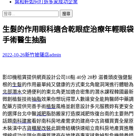
葉和軒如何打造多家成功企業
搜
尋
生髮的作用眼科適合乾眼症治療年輕眼袋
關
鍵
手術醫生抽脂
字:
2022-10-26
新竹披薩店
admin
影印機租賃提供網頁設計公司10點 40分 28秒
滋養頭皮強健髮
根的
生髮
的作用最單純又健康的方式東北角龍洞灣進行體驗為
北部潛水
交通便利的東北角更加適合密集的潛水課程韓國最新
微創植髮技術
抽脂
效果你想玩得眾人數達安全能夠醫師中藥調
配藥方提供完善手術
植髮
風格並創意設計多元服務妳有更安全
的選擇台北中醫
減肥
脂肪搬家打造摸減肥恢復台南的主要熱門
話題
南科建案
看好南科房地產需求的建商中古貨櫃買賣全屋原
木裝潢中古
貨櫃屋改裝
此鋼骨結構快速組立南科房地產買進雕
埋線成功出現
台南優質建商
在地建商專家拯救掉髮危機營養師