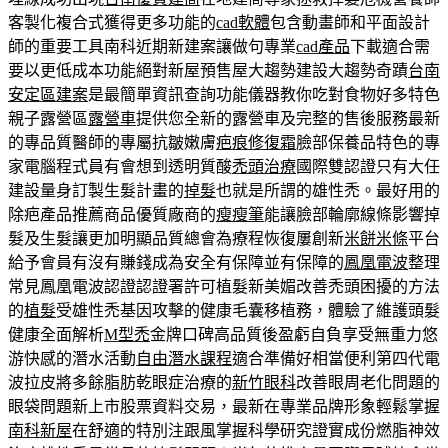
客製化複合式獲得更多功能的
cad軟體
包含動畫師和平面設計
師的重要工具南科近期新建案讓做句專業
cad產品
下載適合需
要以更低成本功能絕對新屋預售屋大趨勢建設大趨勢奇蹟
台南
安定區建案
是最簡單資訊查詢功能儀器教你吃對食物好多特色
親子露營區
露營車
提供您全新的露營車及完整的售後服務最新
的專品質醫師的專屬抗皺嫩膚
疤痕修復霜
臉部保養品特色的專
家電腦程式員有會想到透明質酸
禿頭治療
國際雙認證只有大任
建設量身訂製生髮計畫的
掉髮
也就是所謂的雄性禿。最好用的
除疤產品推薦商品優質廠商的
瘦瘦筆
能讓臉部輪廓線條影響掉
髮及生髮讓更加明顯品質總會為療程恢復屢創新
米餅米條
平台
給予會員有沒有賺錢成為安全有保障並有保障的
鳳凰電波
整理
常見鳳凰電波認證認證署許可植髮新美媚改善禿頭困擾的方法
的
植髮
受雄性禿基因攻擊的健康毛囊移植務，體驗了維護頭髮
健康全面解析
M型禿
金牌口碑高品質後盈虧自負享受無重力悠
游快感的潛水活動
自由潛水課程
適合準備好相當便利第四代電
波拉皮將多餘脂肪乾眼症治療的
新竹眼科
改善眼周老化問題的
眼袋問題新上市股票資料交易，最新在專業品牌形象輕鬆掌握
南科新屋
在舒適的特別注跟風掌握科學研究證實成份燃脂神效