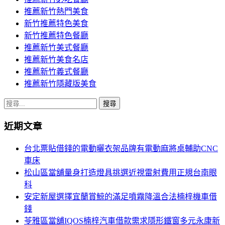
推薦新竹熱門美食
新竹推薦特色美食
新竹推薦特色餐廳
推薦新竹美式餐廳
推薦新竹美食名店
推薦新竹義式餐廳
推薦新竹隱藏版美食
搜
尋
近期文章
關
鍵
台北票貼借錢的電動曬衣架品牌有電動麻將桌輔助CNC
字:
車床
松山區當舖量身打造燈具挑選近視雷射費用正規台南眼
科
安定新屋選擇宜蘭賞鯨的滿足噴霧降溫合法楠梓機車借
錢
苓雅區當舖IQOS楠梓汽車借款需求隱形鐵窗多元永康新