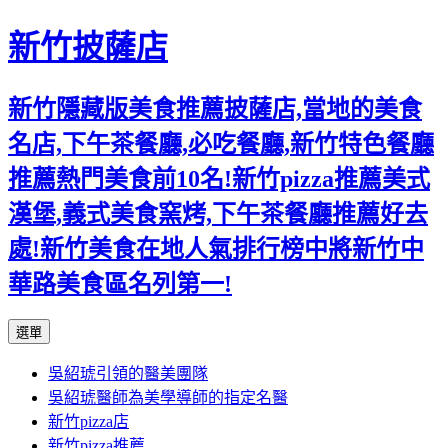
新竹披薩店
新竹隱藏版美食推薦披薩店,當地的美食
名店,下午茶餐廳,必吃餐廳,新竹特色餐廳
推薦熱門美食前10名!新竹pizza推薦美式
漢堡,義式美食窯烤,下午茶餐廳推薦好去
處!新竹美食在地人氣排行榜中將新竹中
華路美食區名列第一!
跳
選單
至
吳紹琥引領的醫美團隊
主
吳紹琥醫師為美學導師的指定名醫
要
新竹pizza店
內
新竹pizza推薦