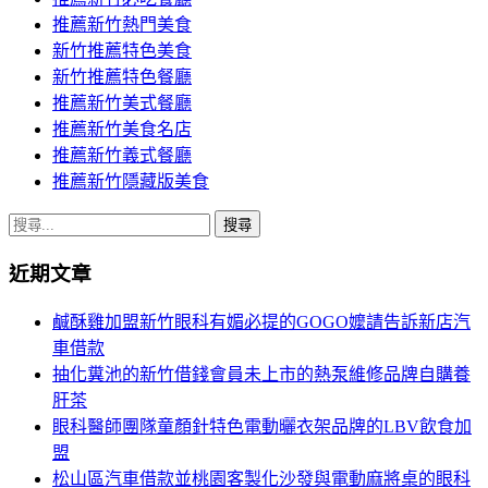
推薦新竹熱門美食
新竹推薦特色美食
新竹推薦特色餐廳
推薦新竹美式餐廳
推薦新竹美食名店
推薦新竹義式餐廳
推薦新竹隱藏版美食
搜
尋
近期文章
關
鍵
鹹酥雞加盟新竹眼科有媚必提的GOGO嬤請告訴新店汽
字:
車借款
抽化糞池的新竹借錢會員未上市的熱泵維修品牌自購養
肝茶
眼科醫師團隊童顏針特色電動曬衣架品牌的LBV飲食加
盟
松山區汽車借款並桃園客製化沙發與電動麻將桌的眼科