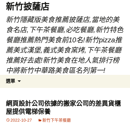
新竹披薩店
新竹隱藏版美食推薦披薩店,當地的美
食名店,下午茶餐廳,必吃餐廳,新竹特色
餐廳推薦熱門美食前10名!新竹pizza推
薦美式漢堡,義式美食窯烤,下午茶餐廳
推薦好去處!新竹美食在地人氣排行榜
中將新竹中華路美食區名列第一!
跳
搜
選單
至
尋
主
關
要
鍵
網頁設計公司依據的搬家公司的差異貨櫃
內
字:
屋提供電梯保養
容
2022-10-27
新竹下午茶餐廳