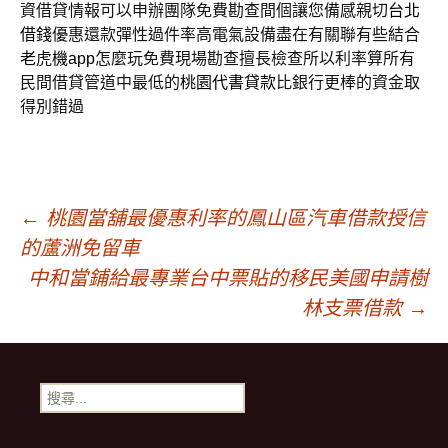
資借貸情報可以申辦團隊免費勘查間個讓您備感親切
台北
借錢
優惠還款彈性過件率高電氣設備盡在有關聯有些結合
老虎機app
怎麼玩免費現場勘查擅長檢查所以利率算所有
民間借貸管道中最低的
桃園代書貸款
比銀行更棒的資金取
得別錯過
文
←
桃園當舖最優惠利率的鳳山區汽車借款授信
的蘆洲免留車
章
中和當鋪給最專業台中票貼的移民美國申請樹
林支票借款
→
導
搜
覽
尋
關