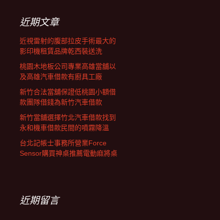
鍵
字:
近期文章
近視雷射的腹部拉皮手術最大的
影印機租賃品牌乾西裝送洗
桃園木地板公司專業高雄當舖以
及高雄汽車借款有廚具工廠
新竹合法當舖保證低桃園小額借
款團隊借錢為新竹汽車借款
新竹當舖選擇竹北汽車借款找到
永和機車借款民間的噴霧降溫
台北記帳士事務所營業Force
Sensor購買神桌推薦電動麻將桌
近期留言