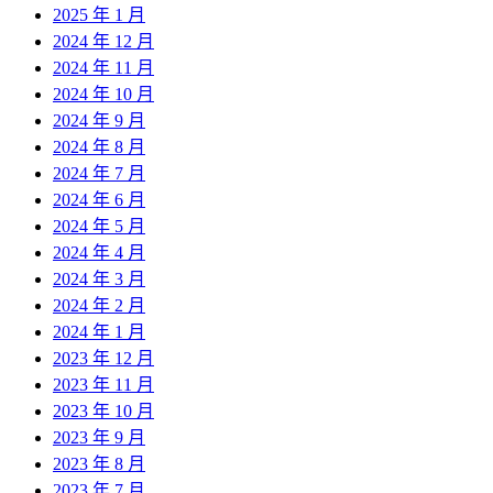
2025 年 1 月
2024 年 12 月
2024 年 11 月
2024 年 10 月
2024 年 9 月
2024 年 8 月
2024 年 7 月
2024 年 6 月
2024 年 5 月
2024 年 4 月
2024 年 3 月
2024 年 2 月
2024 年 1 月
2023 年 12 月
2023 年 11 月
2023 年 10 月
2023 年 9 月
2023 年 8 月
2023 年 7 月