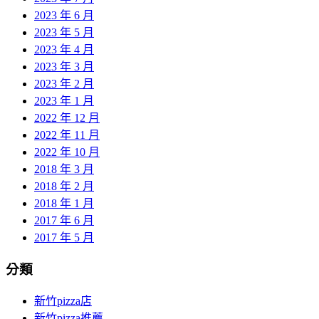
2023 年 6 月
2023 年 5 月
2023 年 4 月
2023 年 3 月
2023 年 2 月
2023 年 1 月
2022 年 12 月
2022 年 11 月
2022 年 10 月
2018 年 3 月
2018 年 2 月
2018 年 1 月
2017 年 6 月
2017 年 5 月
分類
新竹pizza店
新竹pizza推薦