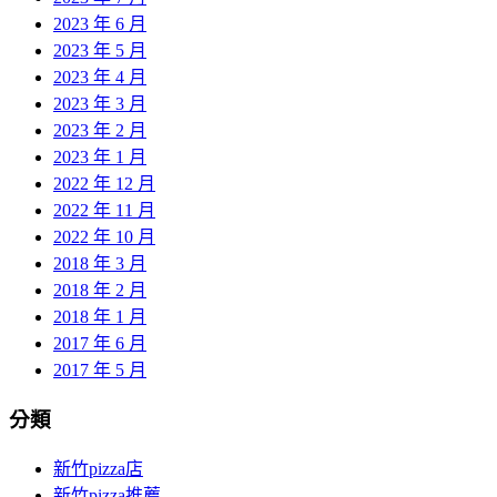
2023 年 6 月
2023 年 5 月
2023 年 4 月
2023 年 3 月
2023 年 2 月
2023 年 1 月
2022 年 12 月
2022 年 11 月
2022 年 10 月
2018 年 3 月
2018 年 2 月
2018 年 1 月
2017 年 6 月
2017 年 5 月
分類
新竹pizza店
新竹pizza推薦