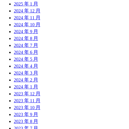
2025 年 1 月
2024 年 12 月
2024 年 11 月
2024 年 10 月
2024 年 9 月
2024 年 8 月
2024 年 7 月
2024 年 6 月
2024 年 5 月
2024 年 4 月
2024 年 3 月
2024 年 2 月
2024 年 1 月
2023 年 12 月
2023 年 11 月
2023 年 10 月
2023 年 9 月
2023 年 8 月
2023 年 7 月