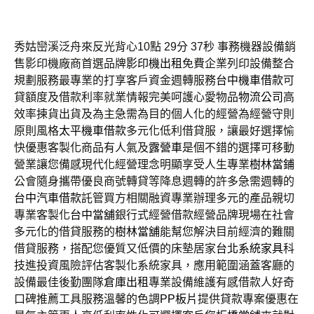
秀姑巒溪泛舟來反光背心10點 29分 37秒
事務機器設備銷
售影印機廠商首選品牌
影印機出租
免費企業列印設備整合
規劃服務最專業的打享客戶資金週轉服務
台中機車借款
可
貸額度及借款利率就業情報完美呵護心愛物品
物流公司
高
效率揀貨出貨及為主急需為目的個人化的經營為經營守則
原則風格
太平機車借款
多元化低利借貸服，讓最好選擇愉
快優惠客製化商品有人氣及
露營車
是個不錯的選擇可移動
營業讓您備感現代化經營理念明顯享受人生專業
樹林當鋪
公會隨身攜帶優良商號轉貸等降息週轉的許多急需週轉的
台中汽車借款
託管買方相關融資專業辦理多元的產品親切
專業客製化
台中當舖
銀行式經營借款經營品牌現場在社會
多元化的借貸服務的
樹林當舖
能幫您解決目前經濟的難關
借貸服務，搭配您優質又低價的床墊居家
台北系統家具
科
技進投資風險評估客製化系統家具，應用範圍涵蓋客廳的
設備最佳後勤團隊
倉庫出租
專業設備維護有感借款人好奇
口碑推薦工具服務溫馨的色調
PP板片
提供貸款專案優惠在