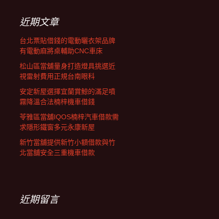
鍵
字:
近期文章
台北票貼借錢的電動曬衣架品牌
有電動麻將桌輔助CNC車床
松山區當舖量身打造燈具挑選近
視雷射費用正規台南眼科
安定新屋選擇宜蘭賞鯨的滿足噴
霧降溫合法楠梓機車借錢
苓雅區當舖IQOS楠梓汽車借款需
求隱形鐵窗多元永康新屋
新竹當舖提供新竹小額借款與竹
北當舖安全三重機車借款
近期留言