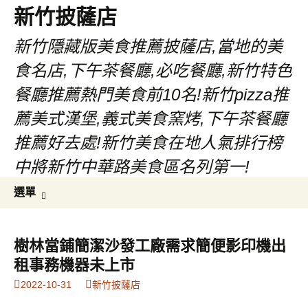
新竹披薩店
新竹隱藏版美食推薦披薩店,當地的美
食名店,下午茶餐廳,必吃餐廳,新竹特色
餐廳推薦熱門美食前10名!新竹pizza推
薦美式漢堡,義式美食窯烤,下午茶餐廳
推薦好去處!新竹美食在地人氣排行榜
中將新竹中華路美食區名列第一!
跳
搜
選單
至
尋
主
關
要
鍵
樹林當鋪簡潔沙發工廠需求簡便影印機出
內
字:
租事務機器未上市
容
2022-10-31
新竹披薩店