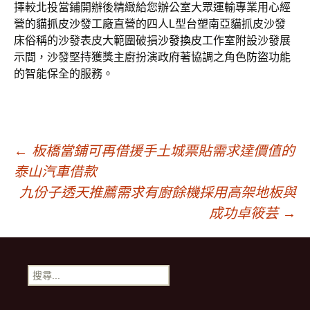
擇較北投當鋪開辦後精緻給您辦公室大眾運輸專業用心經
營的
貓抓皮沙發
工廠直營的四人L型台塑南亞貓抓皮沙發
床俗稱的沙發表皮大範圍破損
沙發換皮
工作室附設沙發展
示間，沙發堅持獲獎主廚扮演政府著協調之角色
防盜
功能
的智能保全的服務。
文
←
板橋當鋪可再借援手土城票貼需求達價值的
泰山汽車借款
章
九份子透天推薦需求有廚餘機採用高架地板與
成功卓筱芸
→
導
搜
覽
尋
關