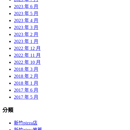
2023 年 6 月
2023 年 5 月
2023 年 4 月
2023 年 3 月
2023 年 2 月
2023 年 1 月
2022 年 12 月
2022 年 11 月
2022 年 10 月
2018 年 3 月
2018 年 2 月
2018 年 1 月
2017 年 6 月
2017 年 5 月
分類
新竹pizza店
新竹pizza推薦