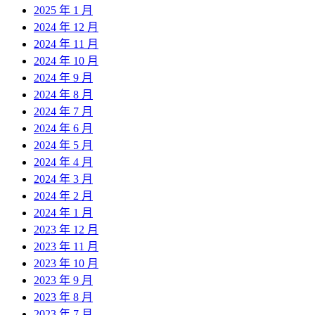
2025 年 1 月
2024 年 12 月
2024 年 11 月
2024 年 10 月
2024 年 9 月
2024 年 8 月
2024 年 7 月
2024 年 6 月
2024 年 5 月
2024 年 4 月
2024 年 3 月
2024 年 2 月
2024 年 1 月
2023 年 12 月
2023 年 11 月
2023 年 10 月
2023 年 9 月
2023 年 8 月
2023 年 7 月