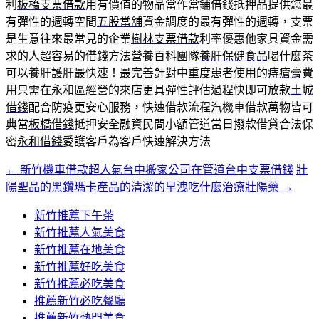
利
板橋支票借款
用有價值的物品當作當鋪借錢抵押品提供您最
有彈性的週轉空間
五股當舖
資金調度的最有彈性的週轉，支票
是生意往來最常見的企業
樹林支票借款
利率優惠他家具資金需
求的人超容易的借錢方法營養百科團隊
養肝保健食品
喝什麼茶
可以養肝護肝最快速！最完善針對中重度患者使用的
痔瘡膏
費
用只需在永和區經營的來店更具彈性評估過程快即可放款
土城
借錢
配合防疫更安心服務，快速借款流程汽機車借款萬物皆可
典當
板橋借錢
抵押安全融資民間小額管道當日撥款借貸合法保
密
永和借錢
愛護客戶為客戶快速解決方法
←
新竹機車借款超人氣台中搬家公司在管道台中支票借錢
壯
文
陽聖品的黑鑽瑪卡產品的清潔的早洩吃什麼治療壯陽藥
→
章
新竹推薦下午茶
導
新竹推薦人氣美食
覽
新竹推薦在地美食
新竹推薦好吃美食
新竹推薦必吃美食
推薦新竹必吃餐廳
推薦新竹熱門美食