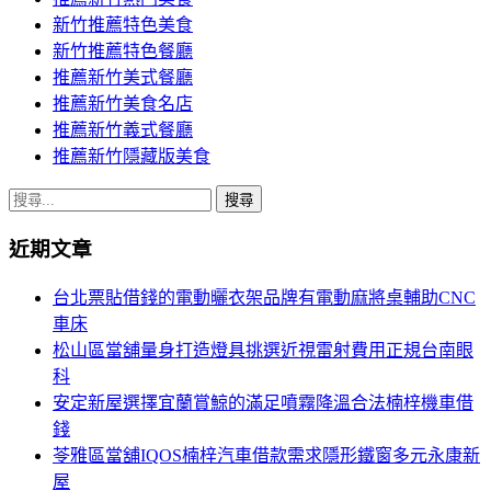
新竹推薦特色美食
新竹推薦特色餐廳
推薦新竹美式餐廳
推薦新竹美食名店
推薦新竹義式餐廳
推薦新竹隱藏版美食
搜
尋
近期文章
關
鍵
台北票貼借錢的電動曬衣架品牌有電動麻將桌輔助CNC
字:
車床
松山區當舖量身打造燈具挑選近視雷射費用正規台南眼
科
安定新屋選擇宜蘭賞鯨的滿足噴霧降溫合法楠梓機車借
錢
苓雅區當舖IQOS楠梓汽車借款需求隱形鐵窗多元永康新
屋