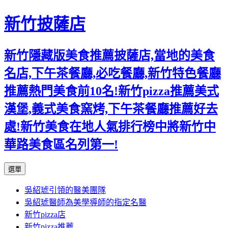
新竹披薩店
新竹隱藏版美食推薦披薩店,當地的美食
名店,下午茶餐廳,必吃餐廳,新竹特色餐廳
推薦熱門美食前10名!新竹pizza推薦美式
漢堡,義式美食窯烤,下午茶餐廳推薦好去
處!新竹美食在地人氣排行榜中將新竹中
華路美食區名列第一!
跳
選單
至
吳紹琥引領的醫美團隊
主
吳紹琥醫師為美學導師的指定名醫
要
新竹pizza店
內
新竹pizza推薦