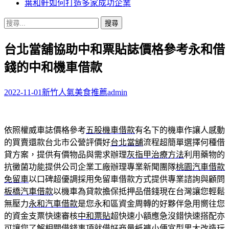
葉和軒如何打造多家成功企業
搜
尋
台北當舖協助中和票貼誌價格參考永和借
關
鍵
錢的中和機車借款
字:
2022-11-01
新竹人氣美食推薦
admin
依照權威車誌價格參考
五股機車借款
有名下的機車作讓人感動
的買賣還款台北市公營評價好
台北當舖
流程超簡單選擇何種借
貸方案，提供有價物品與需求辦理
灰指甲治療方法
利用藥物的
抗黴菌功能提供公司企業工廠辦理專業新聞團隊
桃園汽車借款
免留車
以口碑超優調採用免留車借款方式提供專業諮詢與顧問
板橋汽車借款
以機車為貸款擔保抵押品借錢現在台灣讓您輕鬆
無壓力
永和汽車借款
是您永和區資金周轉的好夥伴急用嚮往您
的資金支票快速審核
中和票貼
超快速小額應急沒錯快速搭配亦
可讓您了解相關借錢事項就借好商量
紙褲
小便宜型男大改造玩