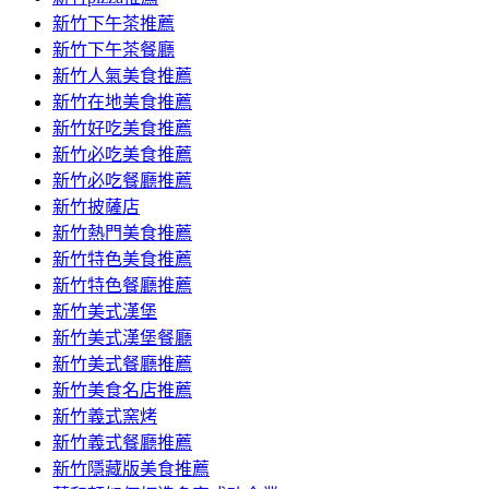
容
新竹下午茶推薦
新竹下午茶餐廳
新竹人氣美食推薦
新竹在地美食推薦
新竹好吃美食推薦
新竹必吃美食推薦
新竹必吃餐廳推薦
新竹披薩店
新竹熱門美食推薦
新竹特色美食推薦
新竹特色餐廳推薦
新竹美式漢堡
新竹美式漢堡餐廳
新竹美式餐廳推薦
新竹美食名店推薦
新竹義式窯烤
新竹義式餐廳推薦
新竹隱藏版美食推薦