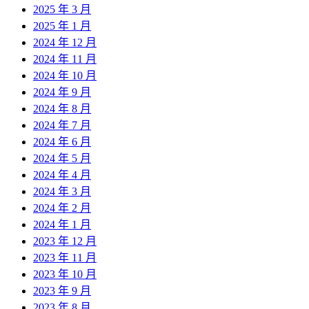
2025 年 3 月
2025 年 1 月
2024 年 12 月
2024 年 11 月
2024 年 10 月
2024 年 9 月
2024 年 8 月
2024 年 7 月
2024 年 6 月
2024 年 5 月
2024 年 4 月
2024 年 3 月
2024 年 2 月
2024 年 1 月
2023 年 12 月
2023 年 11 月
2023 年 10 月
2023 年 9 月
2023 年 8 月