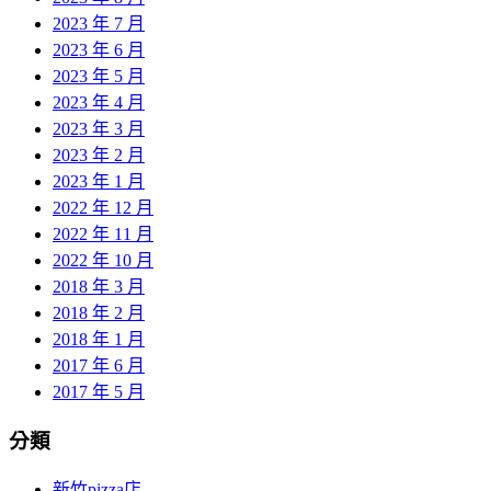
2023 年 7 月
2023 年 6 月
2023 年 5 月
2023 年 4 月
2023 年 3 月
2023 年 2 月
2023 年 1 月
2022 年 12 月
2022 年 11 月
2022 年 10 月
2018 年 3 月
2018 年 2 月
2018 年 1 月
2017 年 6 月
2017 年 5 月
分類
新竹pizza店