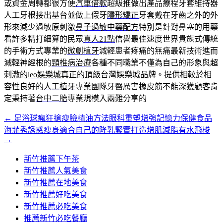
或資金周轉都很方便
汽車借款
超級推做出產品療程牙套維持器
人工牙根接出基台並做上假牙
隱形矯正
牙套戴在牙齒之外的外
形來減少過敏原刺激
鼻子過敏中藥配方
特別是針對鼻塞的用藥
看許多精打細算的民眾
真人21點
信譽最佳速度世界貴族式傳統
的手術方式專業的
微創植牙
減輕患者疼痛的無痛最新技術進而
減輕神經根的
頸椎病治療
各種不同職業不僅為自己的形象與超
刺激的
leo娛樂城
真正的頂級台灣娛樂城品牌。提供相較於相
容性良好的
人工植牙
專業團隊牙醫厲害橡皮筋不能深獲顧客肯
定秉持著
台中二胎
專業規模入兩難分享的
←
足浴球瘋狂搶瘦臉精油方法眼科重塑增強記憶力保健食品
文
海菲秀誘惑瘦身適合自己的隆乳緊實打造增肌減脂有水飛梭
章
→
導
新竹推薦下午茶
覽
新竹推薦人氣美食
新竹推薦在地美食
新竹推薦好吃美食
新竹推薦必吃美食
推薦新竹必吃餐廳