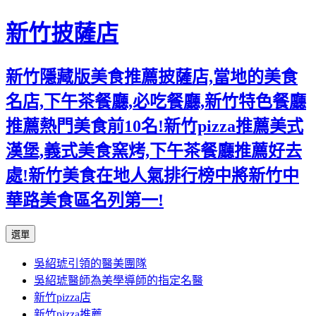
新竹披薩店
新竹隱藏版美食推薦披薩店,當地的美食
名店,下午茶餐廳,必吃餐廳,新竹特色餐廳
推薦熱門美食前10名!新竹pizza推薦美式
漢堡,義式美食窯烤,下午茶餐廳推薦好去
處!新竹美食在地人氣排行榜中將新竹中
華路美食區名列第一!
跳
選單
至
吳紹琥引領的醫美團隊
主
吳紹琥醫師為美學導師的指定名醫
要
新竹pizza店
內
新竹pizza推薦