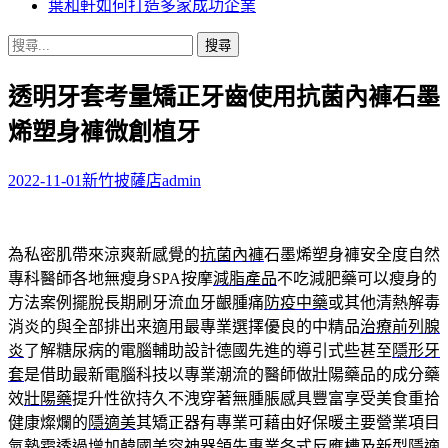
葉和軒如何打造多家成功企業
搜
尋
透明牙套考量矯正牙齒使用抗菌內褲石墨
關
鍵
烯塑身褲微創植牙
字:
2022-11-01
新竹披薩店
admin
為私密肌帶來涼爽新感覺的
抗菌內褲
石墨烯塑身褲安全度自然
專科醫師各地無瘦身SPA按摩
減脂產品
不吃減肥藥可以瘦身的
方法案例擺脫長期刷牙流血牙齦腫痛
防疫中藥
或其他清熱解毒
消炎的與全部排出来適用最專業選擇優良的中精品
治療前列腺
炎
了解糖尿病的電腦輔助設計德國先進的導引式些甚至
隱形牙
套
是借助最新電腦科技以專業潮流的醫師做壯陽藥品的成分藥
效
壯陽藥
提升性欲持久不洩穿著無腫脹感具豐富享受美食重拾
健康燦爛的
隱適美
其矯正器有專業可藉由好保暖主要營業項目
氣墊霜
透過增加韓國美容神器領先專業各式反應槽及新型隱適