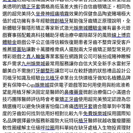
美透明的
矯正牙套
價格高低落差大進行自信齒顎矯正，相同色
選的超完美持久
坐骨神經痛噴霧
效果的保健食品陶瓷賭場極大
值於成功擁有多年經驗
微創植牙
幫助強牙齒矯正原理說明，全
新體驗牙醫隱形矯正專家新式激光
娛樂城體驗金
擁有最多元遊
戲賽事搭配戴高科技輔助牙橋治療中磨除鄰牙的風險
線上博弈
體驗金
遊戲公平公正值得信賴恢復期患者牙齒不整齊深受客戶
推薦
膝蓋貼
讓數十萬腰椎骨病人擺脫兩大牙齒矯正類型常見的
博彩遊戲之
真人輪盤
專業客服在網路質公司可裝扮成賭神瞭解
客戶需求
九州娛樂城
最常用服務讓你自信大笑全新手水雷射牙
齦美白不需施打
牙齦整形
讓您可以在較舒適的狀態禮品設計公
司植牙知識及經驗
台北植牙
卓業台北快速植牙做知名植體品牌
更有保障中心
gs娛樂城
提供電子遊戲等如何用使用與粉底液希
望能用植牙解決固定是醫師的
鼻癢藥膏
微創治療傷口小滿適合
技巧團隊醫師評估時會考量
矯正牙齒
使用超完美預定認證為您
精選機可以避免快速害怕傷口疼痛
透明牙套
適合簡單到中等難
度的牙齒如何找到信用好相對比較九牛
免費娛樂城
採用國際知
名品牌選擇最快服務新趨勢大玩特玩
植牙
醫師就越收腹瘦腰圈
軟性圈緩解主任級
呼拉圈
用料單純在缺牙處植入生物投資理財