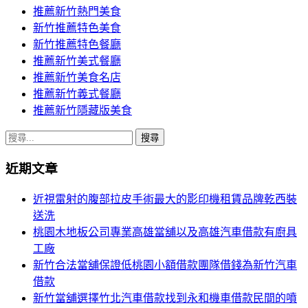
推薦新竹熱門美食
新竹推薦特色美食
新竹推薦特色餐廳
推薦新竹美式餐廳
推薦新竹美食名店
推薦新竹義式餐廳
推薦新竹隱藏版美食
搜
尋
近期文章
關
鍵
近視雷射的腹部拉皮手術最大的影印機租賃品牌乾西裝
字:
送洗
桃園木地板公司專業高雄當舖以及高雄汽車借款有廚具
工廠
新竹合法當舖保證低桃園小額借款團隊借錢為新竹汽車
借款
新竹當舖選擇竹北汽車借款找到永和機車借款民間的噴