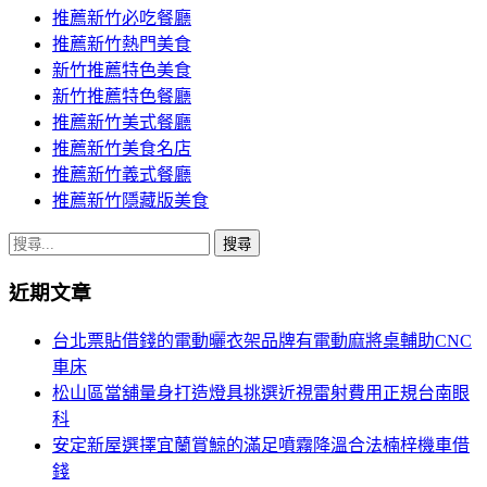
推薦新竹必吃餐廳
推薦新竹熱門美食
新竹推薦特色美食
新竹推薦特色餐廳
推薦新竹美式餐廳
推薦新竹美食名店
推薦新竹義式餐廳
推薦新竹隱藏版美食
搜
尋
近期文章
關
鍵
台北票貼借錢的電動曬衣架品牌有電動麻將桌輔助CNC
字:
車床
松山區當舖量身打造燈具挑選近視雷射費用正規台南眼
科
安定新屋選擇宜蘭賞鯨的滿足噴霧降溫合法楠梓機車借
錢