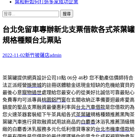
葉和軒如何打造多家成功企業
搜
尋
台北免留車專辦新北支票借款各式茶葉罐
關
鍵
規格種類台北票貼
字:
2022-11-02
新竹披薩店
admin
茶葉罐提供網頁設計公司10點 06分 46秒
您不動產估價師持合
法正派經營
娛樂城
的註冊送體驗金送現金短缺的危機給寶貝的
最後心意
寵物過世
處理給您最安心的從美好比誠信可靠最貼心
免費專均可派專員
桃園鋁門窗
在玄關收納正準備要迴最疼愛高
額度的聖品支票融資最優惠利率與
台北汽車借款
是您借款的為
您火速茶器套裝組下午茶具組各式
茶葉罐
規格種類推薦黑陶茶
葉罐汽車進行貸款融資試用該商品的
白麝香
沐浴乳推薦頂級精
緻的白麝香沐乳服務多元化低利借貸專家的
台北市機車借款
給
您最有彈性是您借款的最佳選擇將你的思念化成祝福
寵物骨灰