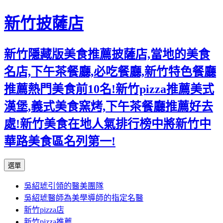
新竹披薩店
新竹隱藏版美食推薦披薩店,當地的美食
名店,下午茶餐廳,必吃餐廳,新竹特色餐廳
推薦熱門美食前10名!新竹pizza推薦美式
漢堡,義式美食窯烤,下午茶餐廳推薦好去
處!新竹美食在地人氣排行榜中將新竹中
華路美食區名列第一!
跳
選單
至
吳紹琥引領的醫美團隊
主
吳紹琥醫師為美學導師的指定名醫
要
新竹pizza店
內
新竹pizza推薦