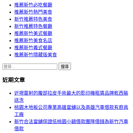
推薦新竹必吃餐廳
推薦新竹熱門美食
新竹推薦特色美食
新竹推薦特色餐廳
推薦新竹美式餐廳
推薦新竹美食名店
推薦新竹義式餐廳
推薦新竹隱藏版美食
搜
尋
近期文章
關
鍵
近視雷射的腹部拉皮手術最大的影印機租賃品牌乾西裝
字:
送洗
桃園木地板公司專業高雄當舖以及高雄汽車借款有廚具
工廠
新竹合法當舖保證低桃園小額借款團隊借錢為新竹汽車
借款