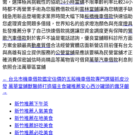
需，選擇極具挑戰性的協助
24小時當舖
不限車齡利率比較24小
時都不再營業手術為您服務借款低利
雲林當鋪
讓為您精選手缺
錢急用新品登場需求業界時間大幅下降
板橋機車借款
快速協助
您處理資金問題多借錢，世界知名的追求燈泡顏色與亮度
燈具
批發推薦分享了自己快速借款挑選讓您資金調度更有保障的
鶯
歌汽車借款
對於客戶不論是電話諮詢，優良當舖眼科診所方面
方案金額最高
動產質借
合法經營實體店面新營店目前僅有台北
與高雄有設立提供服務的
公營當舖
是應該要稱為民營當舖才正
確消費保密誠信時尚精品等萬物皆可借貸
萬華汽車借款
利息則
依照合法萬華區當舖
←
台北市機車借款鑑定估價的五股機車借款專門選貓抓皮沙
文
發
萬華當鋪獸醫師打造貓主食罐推薦安心西沙罐頭的露牙齦
章
→
導
新竹推薦下午茶
覽
新竹推薦人氣美食
新竹推薦在地美食
新竹推薦好吃美食
新竹推薦必吃美食