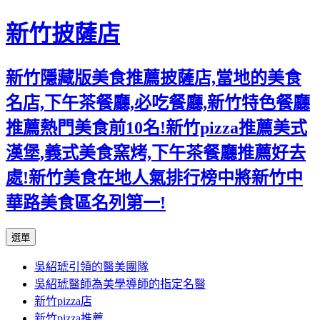
新竹披薩店
新竹隱藏版美食推薦披薩店,當地的美食
名店,下午茶餐廳,必吃餐廳,新竹特色餐廳
推薦熱門美食前10名!新竹pizza推薦美式
漢堡,義式美食窯烤,下午茶餐廳推薦好去
處!新竹美食在地人氣排行榜中將新竹中
華路美食區名列第一!
跳
選單
至
吳紹琥引領的醫美團隊
主
吳紹琥醫師為美學導師的指定名醫
要
新竹pizza店
內
新竹pizza推薦