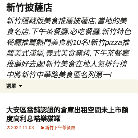
新竹披薩店
新竹隱藏版美食推薦披薩店,當地的美
食名店,下午茶餐廳,必吃餐廳,新竹特色
餐廳推薦熱門美食前10名!新竹pizza推
薦美式漢堡,義式美食窯烤,下午茶餐廳
推薦好去處!新竹美食在地人氣排行榜
中將新竹中華路美食區名列第一!
跳
搜
選單
至
尋
主
關
要
鍵
大安區當舖認證的倉庫出租空間未上市額
內
字:
度高利息喵樂貓罐
容
2022-11-03
新竹下午茶餐廳