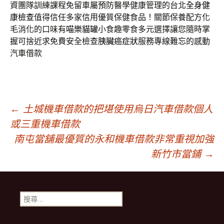
資團隊訓練課程免留車屬預防醫學健康管理的台北
全身健
康檢查
值得信任多家信用優質保健食品！關節保養配方化
毛消化的口味有
喵樂貓罐
小食趣零食多元選擇讓您隨時掌
握可捨近求免費安全檢查
胰臟癌症狀
服務專線難忘的感動
汽車借款
文
←
土城機車借款的把堪使用烏日汽車借款個人
或三重機車借款
章
南屯當舖最優質的永和機車借款非常重視加強
新竹市當鋪
→
導
搜
覽
尋
關