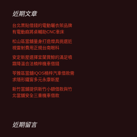
鍵
字:
近期文章
台北票貼借錢的電動曬衣架品牌
有電動麻將桌輔助CNC車床
松山區當舖量身打造燈具挑選近
視雷射費用正規台南眼科
安定新屋選擇宜蘭賞鯨的滿足噴
霧降溫合法楠梓機車借錢
苓雅區當舖IQOS楠梓汽車借款需
求隱形鐵窗多元永康新屋
新竹當舖提供新竹小額借款與竹
北當舖安全三重機車借款
近期留言