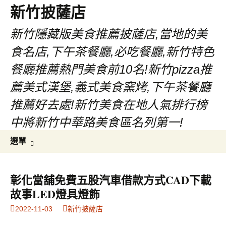
新竹披薩店
新竹隱藏版美食推薦披薩店,當地的美
食名店,下午茶餐廳,必吃餐廳,新竹特色
餐廳推薦熱門美食前10名!新竹pizza推
薦美式漢堡,義式美食窯烤,下午茶餐廳
推薦好去處!新竹美食在地人氣排行榜
中將新竹中華路美食區名列第一!
跳
搜
選單
至
尋
主
關
要
鍵
彰化當舖免費五股汽車借款方式CAD下載
內
字:
故事LED燈具燈飾
容
2022-11-03
新竹披薩店