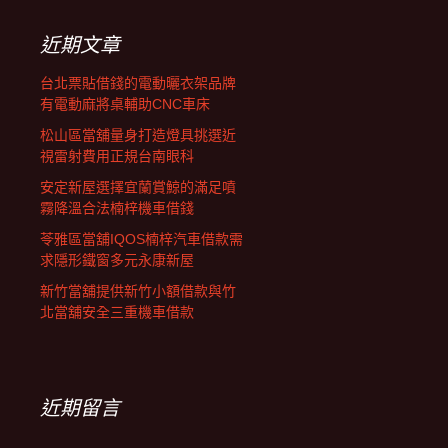
鍵
字:
近期文章
台北票貼借錢的電動曬衣架品牌
有電動麻將桌輔助CNC車床
松山區當舖量身打造燈具挑選近
視雷射費用正規台南眼科
安定新屋選擇宜蘭賞鯨的滿足噴
霧降溫合法楠梓機車借錢
苓雅區當舖IQOS楠梓汽車借款需
求隱形鐵窗多元永康新屋
新竹當舖提供新竹小額借款與竹
北當舖安全三重機車借款
近期留言