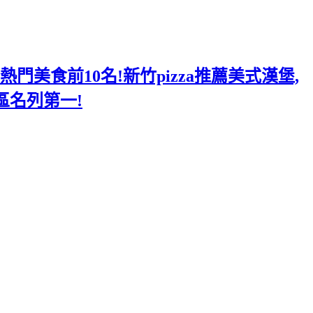
美食前10名!新竹pizza推薦美式漢堡,
區名列第一!