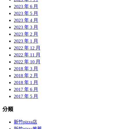
2023 年 6 月
2023 年 5 月
2023 年 4 月
2023 年 3 月
2023 年 2 月
2023 年 1 月
2022 年 12 月
2022 年 11 月
2022 年 10 月
2018 年 3 月
2018 年 2 月
2018 年 1 月
2017 年 6 月
2017 年 5 月
分類
新竹pizza店
新竹pizza推薦