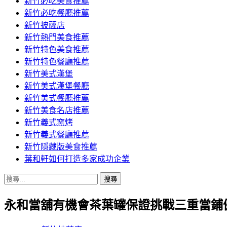
新竹必吃美食推薦
新竹必吃餐廳推薦
新竹披薩店
新竹熱門美食推薦
新竹特色美食推薦
新竹特色餐廳推薦
新竹美式漢堡
新竹美式漢堡餐廳
新竹美式餐廳推薦
新竹美食名店推薦
新竹義式窯烤
新竹義式餐廳推薦
新竹隱藏版美食推薦
葉和軒如何打造多家成功企業
搜
尋
永和當舖有機會茶葉罐保證挑戰三重當鋪
關
鍵