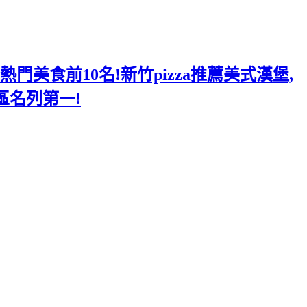
美食前10名!新竹pizza推薦美式漢堡,
區名列第一!