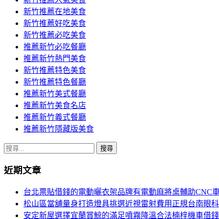
導
新竹推薦在地美食
覽
新竹推薦好吃美食
新竹推薦必吃美食
推薦新竹必吃餐廳
推薦新竹熱門美食
新竹推薦特色美食
新竹推薦特色餐廳
推薦新竹美式餐廳
推薦新竹美食名店
推薦新竹義式餐廳
推薦新竹隱藏版美食
搜
尋
近期文章
關
鍵
台北票貼借錢的電動曬衣架品牌有電動麻將桌輔助CNC
字:
松山區當舖量身打造燈具挑選近視雷射費用正規台南眼科
安定新屋選擇宜蘭賞鯨的滿足噴霧降溫合法楠梓機車借錢