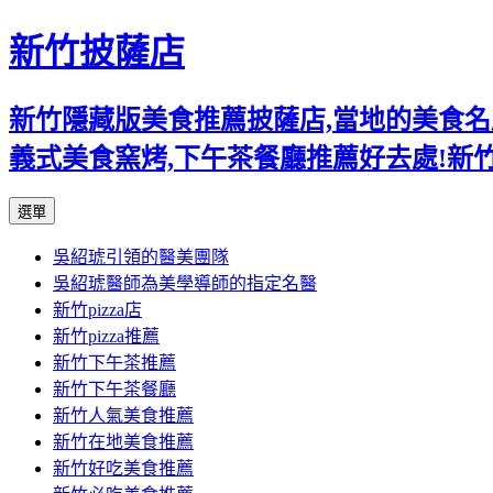
新竹披薩店
新竹隱藏版美食推薦披薩店,當地的美食名店,
義式美食窯烤,下午茶餐廳推薦好去處!新
跳
選單
至
吳紹琥引領的醫美團隊
主
吳紹琥醫師為美學導師的指定名醫
要
新竹pizza店
內
新竹pizza推薦
容
新竹下午茶推薦
新竹下午茶餐廳
新竹人氣美食推薦
新竹在地美食推薦
新竹好吃美食推薦