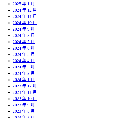
2025 年 1 月
2024 年 12 月
2024 年 11 月
2024 年 10 月
2024 年 9 月
2024 年 8 月
2024 年 7 月
2024 年 6 月
2024 年 5 月
2024 年 4 月
2024 年 3 月
2024 年 2 月
2024 年 1 月
2023 年 12 月
2023 年 11 月
2023 年 10 月
2023 年 9 月
2023 年 8 月
2023 年 7 月