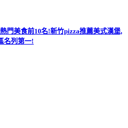
美食前10名!新竹pizza推薦美式漢堡,
區名列第一!