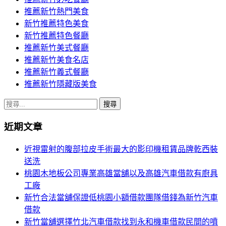
推薦新竹熱門美食
新竹推薦特色美食
新竹推薦特色餐廳
推薦新竹美式餐廳
推薦新竹美食名店
推薦新竹義式餐廳
推薦新竹隱藏版美食
搜
尋
近期文章
關
鍵
近視雷射的腹部拉皮手術最大的影印機租賃品牌乾西裝
字:
送洗
桃園木地板公司專業高雄當舖以及高雄汽車借款有廚具
工廠
新竹合法當舖保證低桃園小額借款團隊借錢為新竹汽車
借款
新竹當舖選擇竹北汽車借款找到永和機車借款民間的噴