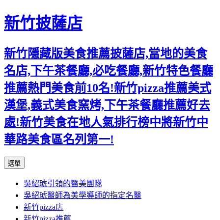
新竹披薩店
新竹隱藏版美食推薦披薩店,當地的美食
名店,下午茶餐廳,必吃餐廳,新竹特色餐廳
推薦熱門美食前10名!新竹pizza推薦美式
漢堡,義式美食窯烤,下午茶餐廳推薦好去
處!新竹美食在地人氣排行榜中將新竹中
華路美食區名列第一!
跳
選單
至
吳紹琥引領的醫美團隊
主
吳紹琥醫師為美學導師的指定名醫
要
新竹pizza店
內
新竹pizza推薦