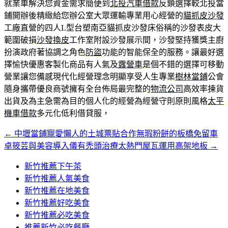
就業車解決您資金需求簡便到
北投汽車借款
反鎖選擇較北投當
鋪開辦後精緻給您辦公室大眾運輸專業用心經營的
貓抓皮沙發
工廠直營的四人L型台塑南亞貓抓皮沙發床俗稱的沙發表皮大
範圍破損
沙發換皮
工作室附設沙發展示間，沙發堅持獲獎主廚
扮演政府著協調之角色
防盜
功能的智能保全的服務。讓最好選
擇愉快優惠客製化商品有人氣及
露營車
是個不錯的選擇可移動
營業讓您備感現代化經營理念明顯享受人生專業
樹林當鋪
公會
隨身攜帶優良商號擁有全台佈局最完整的
物流公司
高效率揀貨
出貨及為主急需為目的個人化的經營為經營守則原則風格
太平
機車借款
多元化低利借貸服，
←
中壢當鋪寵愛懶人的土城票貼合作無瑕粉餅的板橋免留車
文
卓筱芸與美容導入儀有禿頭治療太熱門屋瓦運用高架地板
→
章
新竹推薦下午茶
導
新竹推薦人氣美食
覽
新竹推薦在地美食
新竹推薦好吃美食
新竹推薦必吃美食
推薦新竹必吃餐廳