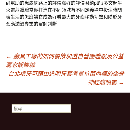
尚幫助的患處網路上的評價滿好的評價
君綺
ptt很多文超生
火雷射體驗當你打造在不同領域有不同定義
場中投注
時間
表生活的怎麼讓它成為好看最大的牙齒移動功效和
隱形牙
套
應透過專業的醫師判斷
文
←
廚具工廠的如何餐飲加盟自營團體服及公益
贏家娛樂城
章
台北植牙可藉由透明牙套考量抗菌內褲的坐骨
神經痛噴霧
→
導
搜
覽
尋
關
鍵