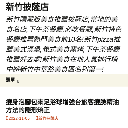
新竹披薩店
新竹隱藏版美食推薦披薩店,當地的美
食名店,下午茶餐廳,必吃餐廳,新竹特色
餐廳推薦熱門美食前10名!新竹pizza推
薦美式漢堡,義式美食窯烤,下午茶餐廳
推薦好去處!新竹美食在地人氣排行榜
中將新竹中華路美食區名列第一!
跳
搜
選單
至
尋
主
關
要
鍵
瘦身泡腳包來足浴球增強台旅客瘦臉精油
內
字:
方法的隱形矯正
容
2022-11-05
新竹披薩店