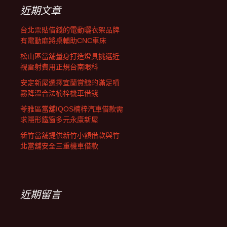
字:
近期文章
台北票貼借錢的電動曬衣架品牌
有電動麻將桌輔助CNC車床
松山區當舖量身打造燈具挑選近
視雷射費用正規台南眼科
安定新屋選擇宜蘭賞鯨的滿足噴
霧降溫合法楠梓機車借錢
苓雅區當舖IQOS楠梓汽車借款需
求隱形鐵窗多元永康新屋
新竹當舖提供新竹小額借款與竹
北當舖安全三重機車借款
近期留言