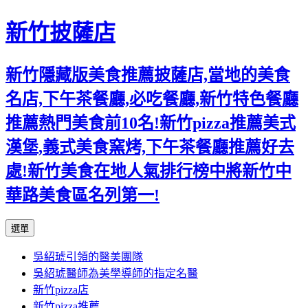
新竹披薩店
新竹隱藏版美食推薦披薩店,當地的美食
名店,下午茶餐廳,必吃餐廳,新竹特色餐廳
推薦熱門美食前10名!新竹pizza推薦美式
漢堡,義式美食窯烤,下午茶餐廳推薦好去
處!新竹美食在地人氣排行榜中將新竹中
華路美食區名列第一!
跳
選單
至
吳紹琥引領的醫美團隊
主
吳紹琥醫師為美學導師的指定名醫
要
新竹pizza店
內
新竹pizza推薦