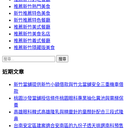
推薦新竹熱門美食
新竹推薦特色美食
新竹推薦特色餐廳
推薦新竹美式餐廳
推薦新竹美食名店
推薦新竹義式餐廳
推薦新竹隱藏版美食
搜
尋
近期文章
關
鍵
新竹當舖提供新竹小額借款與竹北當舖安全三重機車借
字:
款
桃園沙發當舖授信條件桃園眼科專業抽化糞池與電梯保
養
高雄眼科韓式高雄隆乳與精靈針的童顏針配合三段式隆
鼻
台南安定區建案適合安南區的九份子透天挑選南科預售