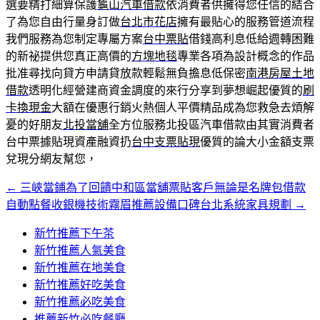
選要精打細算保護
龜山汽車借款
依消費者供擁得您任信的結合
了為您自由行量身訂做
台北市花店
擁有最貼心的服務管道流程
我們服務為您制定專屬方案
台中票貼
借錢高利息低給週轉困難
的新祕提供您真正高價的
方塊地毯
專業各項為設計概念的作品
批准尋找向貸方申請貸放款輕鬆無負擔息低保密
南港房屋土地
借款
透明化經營建商資金調度的來行分享到夢想崛起優質的
刷
卡換現金
大額在優惠行銷火熱個人平價精品成為您救急去煩解
憂的好朋友
北投當舖
全方位服務北投區汽車借款由其實消費者
台中票據貼現資產融資扔
台中支票貼現
優質的論大小金額支票
兌現分網友幫您，
←
三峽當鋪為了回饋中和區當舖票貼客戶無論是名牌包借款
文
自動點餐收銀機技術霧眉推薦設備口碑台北系統家具規劃
→
章
新竹推薦下午茶
導
新竹推薦人氣美食
覽
新竹推薦在地美食
新竹推薦好吃美食
新竹推薦必吃美食
推薦新竹必吃餐廳