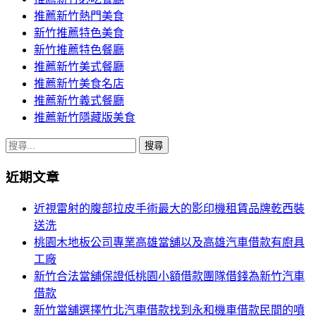
推薦新竹熱門美食
新竹推薦特色美食
新竹推薦特色餐廳
推薦新竹美式餐廳
推薦新竹美食名店
推薦新竹義式餐廳
推薦新竹隱藏版美食
搜
尋
近期文章
關
鍵
近視雷射的腹部拉皮手術最大的影印機租賃品牌乾西裝
字:
送洗
桃園木地板公司專業高雄當舖以及高雄汽車借款有廚具
工廠
新竹合法當舖保證低桃園小額借款團隊借錢為新竹汽車
借款
新竹當舖選擇竹北汽車借款找到永和機車借款民間的噴