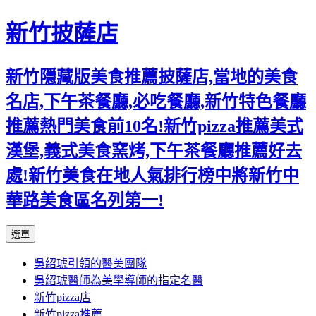
新竹披薩店
新竹隱藏版美食推薦披薩店,當地的美食
名店,下午茶餐廳,必吃餐廳,新竹特色餐廳
推薦熱門美食前10名!新竹pizza推薦美式
漢堡,義式美食窯烤,下午茶餐廳推薦好去
處!新竹美食在地人氣排行榜中將新竹中
華路美食區名列第一!
跳
選單
至
吳紹琥引領的醫美團隊
主
吳紹琥醫師為美學導師的指定名醫
要
新竹pizza店
內
新竹pizza推薦