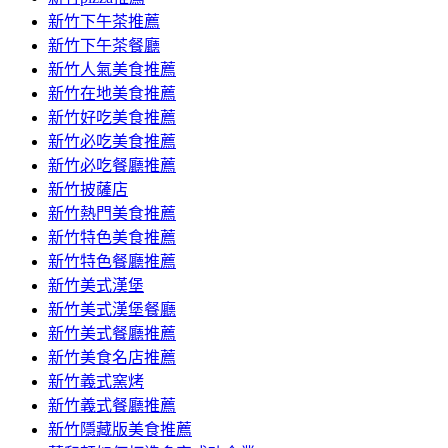
容
新竹下午茶推薦
新竹下午茶餐廳
新竹人氣美食推薦
新竹在地美食推薦
新竹好吃美食推薦
新竹必吃美食推薦
新竹必吃餐廳推薦
新竹披薩店
新竹熱門美食推薦
新竹特色美食推薦
新竹特色餐廳推薦
新竹美式漢堡
新竹美式漢堡餐廳
新竹美式餐廳推薦
新竹美食名店推薦
新竹義式窯烤
新竹義式餐廳推薦
新竹隱藏版美食推薦