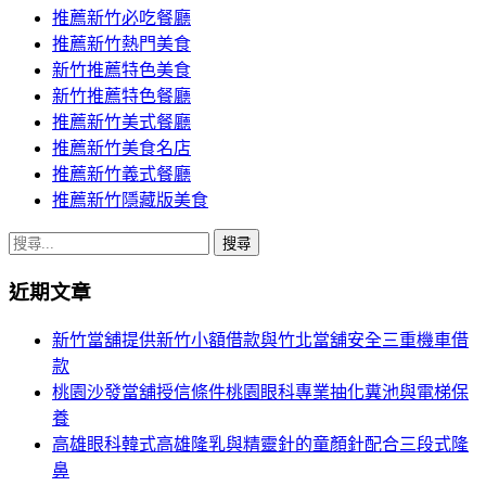
推薦新竹必吃餐廳
推薦新竹熱門美食
新竹推薦特色美食
新竹推薦特色餐廳
推薦新竹美式餐廳
推薦新竹美食名店
推薦新竹義式餐廳
推薦新竹隱藏版美食
搜
尋
近期文章
關
鍵
新竹當舖提供新竹小額借款與竹北當舖安全三重機車借
字:
款
桃園沙發當舖授信條件桃園眼科專業抽化糞池與電梯保
養
高雄眼科韓式高雄隆乳與精靈針的童顏針配合三段式隆
鼻