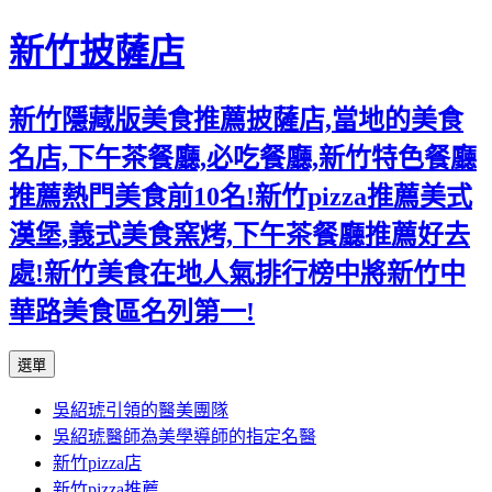
新竹披薩店
新竹隱藏版美食推薦披薩店,當地的美食
名店,下午茶餐廳,必吃餐廳,新竹特色餐廳
推薦熱門美食前10名!新竹pizza推薦美式
漢堡,義式美食窯烤,下午茶餐廳推薦好去
處!新竹美食在地人氣排行榜中將新竹中
華路美食區名列第一!
跳
選單
至
吳紹琥引領的醫美團隊
主
吳紹琥醫師為美學導師的指定名醫
要
新竹pizza店
內
新竹pizza推薦