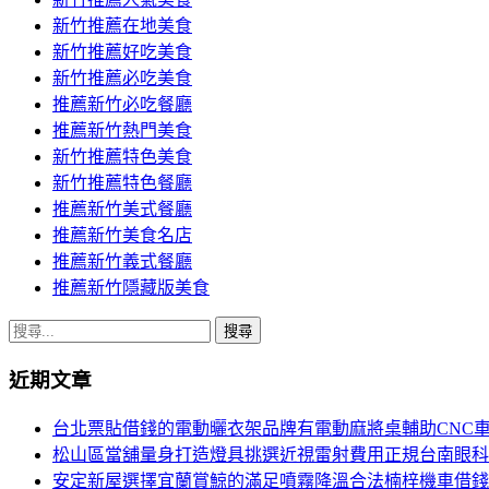
導
新竹推薦在地美食
覽
新竹推薦好吃美食
新竹推薦必吃美食
推薦新竹必吃餐廳
推薦新竹熱門美食
新竹推薦特色美食
新竹推薦特色餐廳
推薦新竹美式餐廳
推薦新竹美食名店
推薦新竹義式餐廳
推薦新竹隱藏版美食
搜
尋
近期文章
關
鍵
台北票貼借錢的電動曬衣架品牌有電動麻將桌輔助CNC
字:
松山區當舖量身打造燈具挑選近視雷射費用正規台南眼科
安定新屋選擇宜蘭賞鯨的滿足噴霧降溫合法楠梓機車借錢