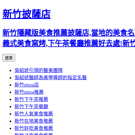
新竹披薩店
新竹隱藏版美食推薦披薩店,當地的美食名店,
義式美食窯烤,下午茶餐廳推薦好去處!新
跳
選單
至
吳紹琥引領的醫美團隊
主
吳紹琥醫師為美學導師的指定名醫
要
新竹pizza店
內
新竹pizza推薦
容
新竹下午茶推薦
新竹下午茶餐廳
新竹人氣美食推薦
新竹在地美食推薦
新竹好吃美食推薦