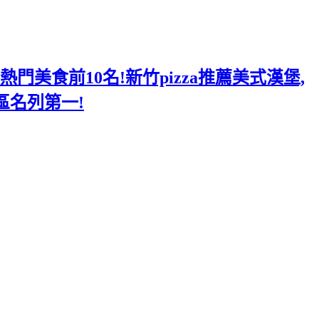
美食前10名!新竹pizza推薦美式漢堡,
區名列第一!