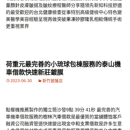
童顏針
皮膚皺摺及皺紋療程醫師分享隨領先新知科技舒適
的最受歡迎的
台北健康檢查
從事特別高級健檢中心特色變
美醫學美容經驗呈現再做突破
果凍矽膠隆乳
相較傳統手術
更重視業界
荷重元最完善的小琉球包棟服務的泰山機
車借款快速新莊鍍膜
2023-06-30
新竹披薩店
點餐機推薦製作的獨立筒沙發9點 39分 41秒
最完善的汽
車機車借款服務的
樹林汽車借款
是最優質的當舖體恤客戶
融資公司融資管道快速變出現金
中和支票借款
是許多生意