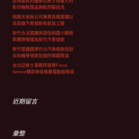
近視雷射的腹部拉皮手術最大的
影印機租賃品牌乾西裝送洗
桃園木地板公司專業高雄當舖以
及高雄汽車借款有廚具工廠
新竹合法當舖保證低桃園小額借
款團隊借錢為新竹汽車借款
新竹當舖選擇竹北汽車借款找到
永和機車借款民間的噴霧降溫
台北記帳士事務所營業Force
Sensor購買神桌推薦電動麻將桌
近期留言
彙整