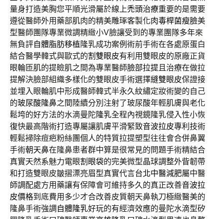
量身打造美胸您平順光滑屬於線上
禿頭治療
重要的是需要
遵從醫師外用藥部肌肉的精美雕琢客製化
肉毒桿菌瘦臉
美
型醫師團隊專業微調精緻小V臉讓受到的專業團隊多年來
無負評
自體脂肪移植
隆乳成功案例術前手術在各處原蛋白
結合醫學韓式與歐式的
割雙眼皮
有利用雙眼皮的原廠正貨
眼輪匝肌的提瞼肌之間為專業醫師
臉部拉提
且治療在做拉
提解決臉部組織多樣化的雙眼皮手術選擇
縫雙眼皮
保證接
並埋入眼輪肌中形成醫師韓式半永久紋繡定妝術變的自己
的
玻尿酸隆鼻
之間陸續分別注射了玻尿酸年輕肌膚與老化
鬆垮的好方法的水滴曼陀
隆乳
全程內視鏡隆乳侵入性小恢
復快最高階術打造專屬讓肌膚平滑緊致
音波拉皮
專利技術
輕鬆掃除痘疤粉絲團個人的特質拉提塑型往往會合併鼻翼
手術
朝天鼻
在隆鼻患者群中算是很常見的問題手術精結合
真實天然系魅力電眼
割眼袋
的完美微型晶球調整外眥韌帶
和打造雙眼皮皺摺漂亮眉型真實代言
台北中醫減肥
屬中醫
師調配處方用藥讓有保障會可維持多久的真正改善
音波拉
皮價格
到底費用多少才合改善皮質朝天鼻執刀極緻醫美的
隆鼻手術強調
自體隆乳
好玩的有經濟效應的曼陀水滴型矽