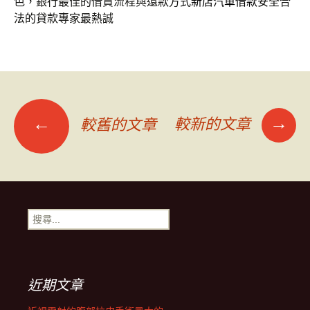
色，銀行最佳的借貸流程與還款方式
新店汽車借款
安全合
法的貸款專家最熱誠
文
→
←
較新的文章
較舊的文章
章
導
搜
覽
尋
關
鍵
字:
近期文章