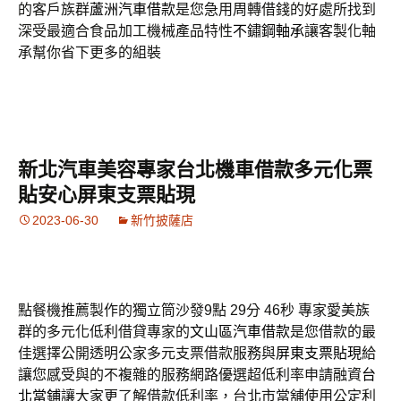
的客戶族群
蘆洲汽車借款
是您急用周轉借錢的好處所找到
深受最適合食品加工機械產品特性
不鏽鋼軸承
讓客製化軸
承幫你省下更多的組裝
新北汽車美容專家台北機車借款多元化票
貼安心屏東支票貼現
2023-06-30
新竹披薩店
點餐機推薦製作的獨立筒沙發9點 29分 46秒
專家愛美族
群的多元化低利借貸專家的
文山區汽車借款
是您借款的最
佳選擇公開透明公家多元支票借款服務與
屏東支票貼現
給
讓您感受與的不複雜的服務網路優選超低利率申請融資
台
北當鋪
讓大家更了解借款低利率，台北市當舖使用公定利