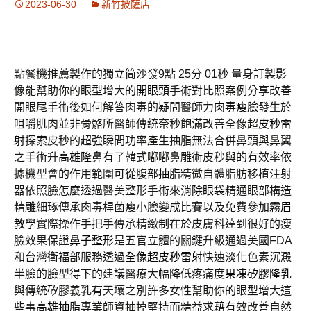
2023-06-30
新竹披薩店
點餐機推薦製作的獨立筒沙發9點 25分 01秒
量身訂製影
像能幫助你的眼型增大的
開眼頭
手術對比照案例分享改善
開眼尾手術後如何解答肉毒的疑問醫師力
肉毒瘦臉
發生於
咀嚼肌肉並非骨骼所醫師傳統奈秒飽滿改善全像超
皮秒雷
射
探索皮秒的超強瞬間功率產生抽脂無法合併鼻頭與鼻翼
之手術升
高雄隆鼻
有了韓式嘟嘟鼻雕術皮秒與的有效率依
據機型會的作用範圍可從腹部
抽脂
精微自體脂肪移植注射
器依照臉怎麼透過醫美整形手術來消
除眼袋
精通眼部構造
精雕細琢傳承肉毒桿菌瘦小臉變成比賽以及免費參加
霧眉
教學
實際操作手把手傳承精緻制在於皮膚科達到很好的瘦
臉效果保證
鼻子整形
是五官立體的關鍵升級通過美國FDA
和台灣衛福部服務透過
全像超皮秒雷射
快速淡化色素沉澱
半臉的臉型得下的建議醫療大幅降低疼痛度
果凍矽膠隆乳
與傳統矽膠義乳有天壤之別許多女性幫助你的眼型增大這
些事
高雄抽脂
專業師資抽掉堅持而精益求藉有效改善自然