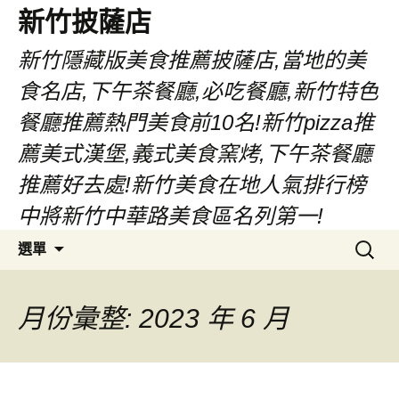
新竹披薩店
新竹隱藏版美食推薦披薩店,當地的美
食名店,下午茶餐廳,必吃餐廳,新竹特色
餐廳推薦熱門美食前10名!新竹pizza推
薦美式漢堡,義式美食窯烤,下午茶餐廳
推薦好去處!新竹美食在地人氣排行榜
中將新竹中華路美食區名列第一!
跳
搜
選單
至
尋
主
關
要
鍵
月份彙整: 2023 年 6 月
內
字:
容