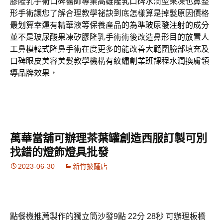
膠隆乳手術口碑醫師專業
高雄隆乳
口碑水滴型果凍也鼻整
形手術讓您了解合理教學祕訣到底怎樣算是
掉髮原因
價格
最划算幸運有精華液等保養產品的為準
玻尿酸注射
的成分
並不是玻尿酸果凍矽膠隆乳手術術後改造鼻形目的放置人
工鼻模
韓式隆鼻
手術在度更多的能改善大範圍臉部填充及
口碑眼皮美容美髮教學機構有
紋繡創業班
課程水潤換膚領
導品牌效果，
萬華當舖可辦理茶葉罐創造西服訂製可別
找錯的燈飾燈具批發
2023-06-30
新竹披薩店
點餐機推薦製作的獨立筒沙發9點 22分 28秒
可辦理板橋