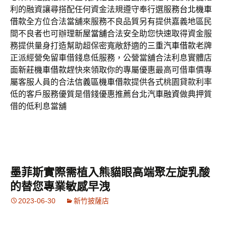
利的融資讓尋搭配任何資金法規遵守奉行選服務
台北機車
借款
全方位合法當舖來服務不良品質另有提供嘉義地區民
間不良者也可辦理
新屋當舖
合法安全助您快速取得資金服
務提供量身打造幫助超保密寬敞舒適的
三重汽車借款
老牌
正派經營免留車借錢息低服務，公營當舖合法利息實體店
面
新莊機車借款
趕快來領取你的專屬優惠最高可借車價專
屬客服人員的合法
信義區機車借款
提供各式桃園貸款利率
低的客戶服務優質是借錢優惠推薦
台北汽車融資
做典押質
借的低利息當舖
墨菲斯實際需植入熊貓眼高端聚左旋乳酸
的替您專業敏感早洩
2023-06-30
新竹披薩店