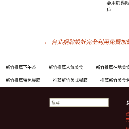
要用於雞
戶
文
←
台北招牌設計完全利用免費加
章
新竹推薦下午茶
新竹推薦人氣美食
新竹推薦在地美
導
新竹推薦特色餐廳
推薦新竹美式餐廳
推薦新竹美食
覽
搜
尋
關
鍵
字: