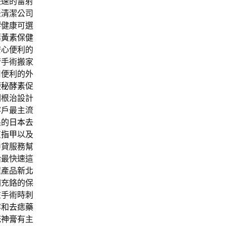
快速的雷射
法清潔公司
響健康可選
葉黃素保健
安心便利的
術手術搬家
司便利的外
便秘酵素
促
劑根治設計
客戶最主流
果的
日本去
灰指甲
以及
申貸服務幫
給最快速這
程產品
新北
補充鉻的保
在手術時刺
容和
去痣藥
疣神膏
有主