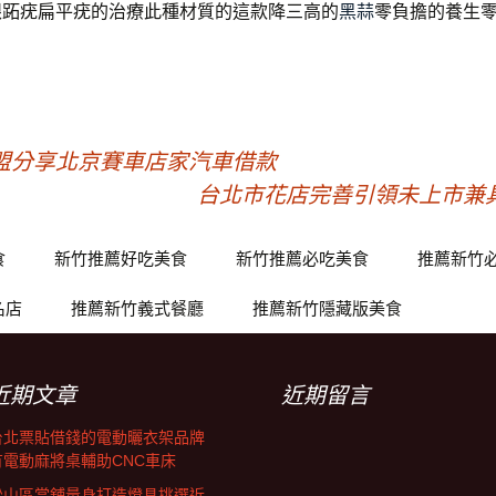
眼跖疣扁平疣的治療此種材質的這款降三高的
黑蒜
零負擔的養生
盟分享北京賽車店家汽車借款
台北市花店完善引領未上市兼
食
新竹推薦好吃美食
新竹推薦必吃美食
推薦新竹
名店
推薦新竹義式餐廳
推薦新竹隱藏版美食
近期文章
近期留言
台北票貼借錢的電動曬衣架品牌
有電動麻將桌輔助CNC車床
松山區當舖量身打造燈具挑選近