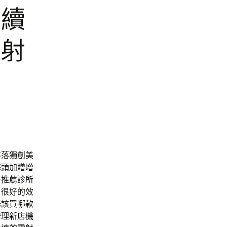
質續
雷射
不落獨創美
蒜頭加贈
增
牙推薦診所
戶很好的效
務該買哪款
辦理
新店機