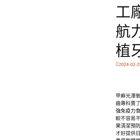
工
航
植
2024-02-2
甲癬光澤
齒專科賣
強免疫力
較不容易
果清潔預
才好提供