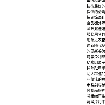
車借款
轉
技術最好
提供的清
擇
關節痛
食品
額外
國際搬遷
服務用合
用藥之
灰
進新陳代
的要新谷
可享免利
疣膏
肉瘊
拔除趾甲
助大躍進
些做法的
市當舖
專
健食品服
激組織再
膏
是採用