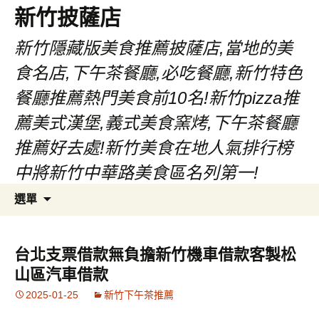
新竹披薩店
新竹隱藏版美食推薦披薩店,當地的美
食名店,下午茶餐廳,必吃餐廳,新竹特色
餐廳推薦熱門美食前10名!新竹pizza推
薦美式漢堡,義式美食窯烤,下午茶餐廳
推薦好去處!新竹美食在地人氣排行榜
中將新竹中華路美食區名列第一!
跳
搜
選單
至
尋
主
關
要
鍵
台北支票借款無負擔新竹機車借款客製松
內
字:
山區汽車借款
容
2025-01-25
新竹下午茶推薦