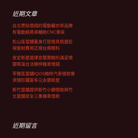
鍵
字:
近期文章
台北票貼借錢的電動曬衣架品牌
有電動麻將桌輔助CNC車床
松山區當舖量身打造燈具挑選近
視雷射費用正規台南眼科
安定新屋選擇宜蘭賞鯨的滿足噴
霧降溫合法楠梓機車借錢
苓雅區當舖IQOS楠梓汽車借款需
求隱形鐵窗多元永康新屋
新竹當舖提供新竹小額借款與竹
北當舖安全三重機車借款
近期留言