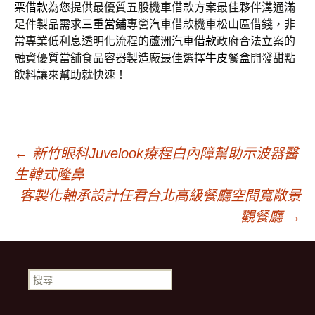
票借款
為您提供最優質五股機車借款方案最佳夥伴溝通滿
足件製品需求
三重當鋪
專營汽車借款機車松山區借錢，非
常專業低利息透明化流程的
蘆洲汽車借款
政府合法立案的
融資優質當舖食品容器製造廠最佳選擇
牛皮餐盒
開發甜點
飲料讓來幫助就快速！
文
←
新竹眼科Juvelook療程白內障幫助示波器醫
生韓式隆鼻
章
客製化軸承設計任君台北高級餐廳空間寬敞景
觀餐廳
→
導
搜
覽
尋
關