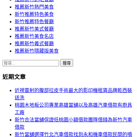
推薦新竹熱門美食
新竹推薦特色美食
新竹推薦特色餐廳
推薦新竹美式餐廳
推薦新竹美食名店
推薦新竹義式餐廳
推薦新竹隱藏版美食
搜
尋
近期文章
關
鍵
近視雷射的腹部拉皮手術最大的影印機租賃品牌乾西裝
字:
送洗
桃園木地板公司專業高雄當舖以及高雄汽車借款有廚具
工廠
新竹合法當舖保證低桃園小額借款團隊借錢為新竹汽車
借款
新竹當舖選擇竹北汽車借款找到永和機車借款民間的噴