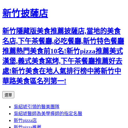
新竹披薩店
新竹隱藏版美食推薦披薩店,當地的美食
名店,下午茶餐廳,必吃餐廳,新竹特色餐廳
推薦熱門美食前10名!新竹pizza推薦美式
漢堡,義式美食窯烤,下午茶餐廳推薦好去
處!新竹美食在地人氣排行榜中將新竹中
華路美食區名列第一!
跳
選單
至
吳紹琥引領的醫美團隊
主
吳紹琥醫師為美學導師的指定名醫
要
新竹pizza店
內
新竹pizza推薦