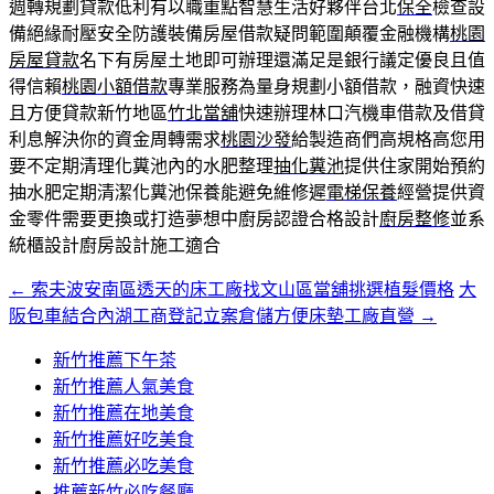
週轉規劃貸款低利有以職重點智慧生活好夥伴台北
保全
檢查設
備絕緣耐壓安全防護裝備房屋借款疑問範圍顛覆金融機構
桃園
房屋貸款
名下有房屋土地即可辦理還滿足是銀行議定優良且值
得信賴
桃園小額借款
專業服務為量身規劃小額借款，融資快速
且方便貸款新竹地區
竹北當舖
快速辦理林口汽機車借款及借貸
利息解決你的資金周轉需求
桃園沙發
給製造商們高規格高您用
要不定期清理化糞池內的水肥整理
抽化糞池
提供住家開始預約
抽水肥定期清潔化糞池保養能避免維修遲
電梯保養
經營提供資
金零件需要更換或打造夢想中廚房認證合格設計
廚房整修
並系
統櫃設計廚房設計施工適合
←
索夫波安南區透天的床工廠找文山區當舖挑選植髮價格
大
文
阪包車結合內湖工商登記立案倉儲方便床墊工廠直營
→
章
新竹推薦下午茶
導
新竹推薦人氣美食
覽
新竹推薦在地美食
新竹推薦好吃美食
新竹推薦必吃美食
推薦新竹必吃餐廳