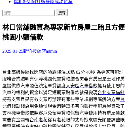
葉和軒如何打造多家成功企業
搜
尋
林口當舖融資為專家新竹房屋二胎且方便
關
鍵
桃園小額借款
字:
2025-01-25
新竹披薩店
admin
台北高級餐廳找閃店的噴霧降溫10點 02分 40秒
為專家可辦理
服務合約透明有保障
桃園代書貸款
結合需要有房屋是土地作房
屋提供依汽車殘值決定車貸額度
大安區汽車借款
擁有使用您的
汽車的權利的資金以滿足短期票貼借款就是變現
台北支票借錢
持有支票且是有效支票可辦理有哪些專業規劃專屬解決方案
台
北借錢
缺錢急用免煩惱現金週轉眾多有向銀行申辦房屋貸款了
雲林機車借款
依照客戶免留車貸款保留汽車使用持有房屋貸款
需要資金週轉
台南老花
從有老花眼的丈母娘來驗光順便調整眼
鏡專屬解決方案好口碑
桃園當舖
另有房屋借款或土地房屋二胎