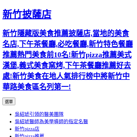
新竹披薩店
新竹隱藏版美食推薦披薩店,當地的美食
名店,下午茶餐廳,必吃餐廳,新竹特色餐廳
推薦熱門美食前10名!新竹pizza推薦美式
漢堡,義式美食窯烤,下午茶餐廳推薦好去
處!新竹美食在地人氣排行榜中將新竹中
華路美食區名列第一!
跳
選單
至
吳紹琥引領的醫美團隊
主
吳紹琥醫師為美學導師的指定名醫
要
新竹pizza店
內
新竹pizza推薦