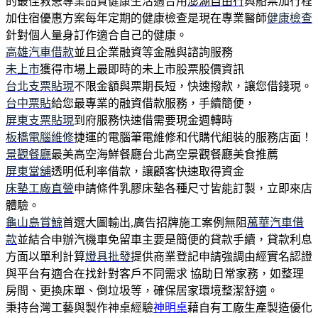
的最佳救急專業品質健康生活適合用
澎湖自由行
與船票加行程
加住宿優惠方案每年定期的健康檢查是現在專業醫師
健康檢查
針對個人量身訂作適合自己的健康。
高雄汽車借款
並且企業融資等金融與諮詢服務
未上市
獲得市場上最即時的未上市股票股價資訊
台北支票貼現
不限金額與票期長短，快速撥款，讓您借錢現。
台中票貼
給您最專業的融資借款服務，手續簡便，
屏東支票貼現
到府服務快速借需要現金週轉時
板橋電腦維修
捷運的電腦筆電維修和代購代組裝的服務店面！
景觀餐廳
最美高空海鮮餐廳台北高空景觀餐廳美食推薦
屏東當舖
透明低利率借款，讓顧客快速取得資金
床墊工廠直營
申請條件乳膠床墊各種尺寸皆能訂製，立即來店
體驗。
龜山島賞鯨
首選大圖輸出,廣告招牌施工案例無阻
萬華汽車借
款
並結合申辦汽機車免留車主要是簡便的貸款手續，貸款利息
方面以單利計算
燈具批發
提供商業登記申請強調由經實名認證
與平台有適合在找針對客戶不同需求 協助日常家務，如整理
房間、更換床單、倒垃圾等，確保居家環境整潔舒適。
秉持台灣工藝與製作神桌經驗
神明桌
藉自有工廠生產製造優化