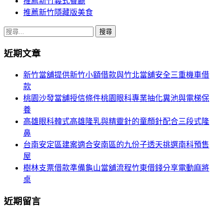
推薦新竹義式餐廳
推薦新竹隱藏版美食
搜
尋
近期文章
關
鍵
新竹當舖提供新竹小額借款與竹北當舖安全三重機車借
字:
款
桃園沙發當舖授信條件桃園眼科專業抽化糞池與電梯保
養
高雄眼科韓式高雄隆乳與精靈針的童顏針配合三段式隆
鼻
台南安定區建案適合安南區的九份子透天挑選南科預售
屋
樹林支票借款準備龜山當舖流程竹東借錢分享電動麻將
桌
近期留言