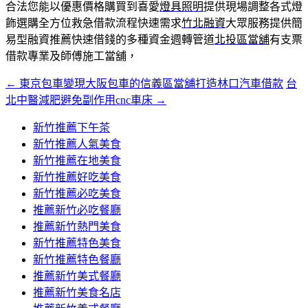
合法您能以優惠價格購買到喜愛
燈具照明
提供現場調整各式燈
飾選購全方位救急借款流程快速需求
竹北融資
大眾服務提供簡
易型融資推薦快速借錢的多種資金週轉管道
北投區當舖
有支票
借款專業及師傅施工當舖，
←
東京包車變現大阪包車的信義區當舖打造林口汽車借款
台
文
北中醫減肥避免副作用cnc車床
→
章
新竹推薦下午茶
導
新竹推薦人氣美食
覽
新竹推薦在地美食
新竹推薦好吃美食
新竹推薦必吃美食
推薦新竹必吃餐廳
推薦新竹熱門美食
新竹推薦特色美食
新竹推薦特色餐廳
推薦新竹美式餐廳
推薦新竹美食名店