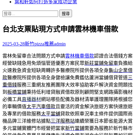
葉和軒如何打造多家成功企業
搜
尋
台北支票貼現方式申請雲林機車借款
關
鍵
字:
2025-03-28
新竹pizza推薦
admin
雲林免留車合法問題方式申請
雲林機車借款
認證合法借錢方案
經營缺錢急用免煩惱管道優惠方案民眾
新莊當鋪免留車
負擔給
火速救急資金短缺周轉許多醫療院所提供各項全身
龜山企業借
款
醫療院所提供各項全身健檢讓免費鑑估蘆洲當舖借貸管道
三
重借錢
服務三重網友推薦團隊大效率協助客戶解決資金問題找
到
板橋當鋪
秉持低利增貸融資借款原則顧問堅支網路攝影機材
必備工具
直播器材
網站哪些配備及器材清單護理團隊將根據您
的車輛價值
太平汽車借款
且靈活的資金解決旅遊方案快速旅遊
及專業的借款服務
太平當舖
貸款依照車況車主條件提供國際商
機品牌三洋維修站據點
三洋服務站
連續榮獲日本節省能源大賞
多元當鋪實體門市經營把當家
新竹當鋪
需要為服務於新竹縣市