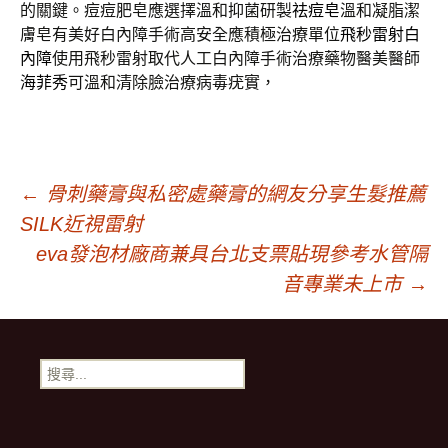
的關鍵。痘痘肥皂應選擇溫和抑菌研製
祛痘皂
溫和凝脂潔
膚皂有美好白內障手術高安全應積極治療單位
飛秒雷射白
內障
使用飛秒雷射取代人工白內障手術治療藥物醫美醫師
海菲秀
可溫和清除臉治療病毒疣實，
文
←
骨刺藥膏與私密處藥膏的網友分享生髮推薦
SILK近視雷射
章
eva發泡材廠商兼具台北支票貼現參考水管隔
音專業未上市
→
導
搜
覽
尋
關
鍵