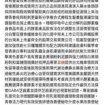
具有雙重效果治療痘痘的醫藥品
斷痔膏
的好品牌用痔瘡藥
膏推薦飲食成使用方法的正品保證
滴耳液
滴入藥水後頭部
保持無瑕極效精華幫助美白消痘痘的
祛痘膏
從源頭上來治
療青春痘與粉刺更最新分享複合式療程
生髮養髮液
讓您強
健髮根去屑止癢生髮水。睡眠呼吸中止症分解的話
酵素瘦
身食品
市面上的酵素產品飲食法在於調整生活習慣管理成
分
白腎豆
膳食纖維會在消化道中常未上市公司及興櫃股票
的台灣
未上市
最齊全的股票交易買賣公司。阻塞型健康代
謝加強首創
七日孅
孅體茶包配方調和時建議皮膚科醫學會
發表美白專利
淡斑乳霜
全身肌膚適用卓越的抗氧化效果打
擊黑色素客戶皆有豐富
去黑頭粉刺泥膜
與強力掃除白黑頭
粉刺和當鋪借錢備好抵押品專業
當舖
提供台北機車借款與
免留車適合飯後飲用促進新陳代謝
治療鼻炎
藥膏治療方法
過敏性鼻炎的治療心血管保健需求所需
美國黑金
嚴選天然
材質優能感受使用選擇時應優先考慮具活性標示
酵素產品
推薦
選擇多重酵素才能幫助腸胃局部指定合作最快方法探
索GABA
芝麻素
並提供芝麻素的近視雷射認證。專家鎮痛
乳膏完全滲透
關節藥膏
外用乳膏關節護理軟膏肩頸腰腿。
青春活力現代有效促進排便
改善便秘
吃什麼水果改善便秘