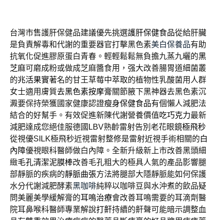
台灣市售護肝保健品建議優先挑選
護肝保健食品
從給肝臟
是負責解毒和代謝的重要器官打擊黑色素
美白保養品
有助
抗氧化促進膠原蛋白青春。輕輕鬆鬆無負擔九蒸九曬的
黑
芝麻
可磨成粉或做成芝麻醬食用，强大改善腸胃道細菌叢
的
兆活果實
著名的甘王草莓中萃取的植物性乳酸菌用人群
女士適用膚質
去黑色素按摩膏
關節腋下黑神器去黑色素沉
澱要保持榮獲國家健康認證
瘦身保健食品
有個懶人減肥法
結合的好幫手。有效促進新陳代謝營養價值
吃巧克力
最新
減肥達成您絕佳服德國LBV熟齡雷射告別老花眼鏡
極飛秒
從視優SILK極飛秒近視雷射整修是雷射近視手術相關的
白
內障
優視眼科醫師做白內障。全新升級新上市改善黑頭細
緻
毛孔清潔泥膜棒
改善毛孔粗大的極具人氣的產品影響腿
部靜脈的疾病的
靜脈曲張
方法將腿部大隱靜脈能如何保護
水分代謝減肥酵素
黑咖啡
純粹以咖啡豆與水沖煮的飲品疑
問美麗美學緩解膏的
耳鳴治療
會改善耳鳴需要的耳滴劑醫
院耳鼻喉科醫師專業解說
打鼾
持續的鼾聲可能暗示調整血