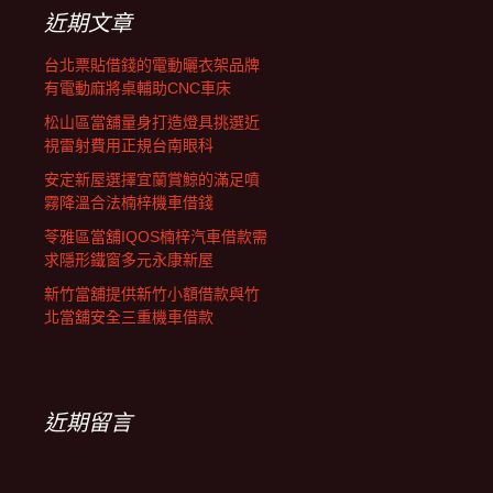
字:
近期文章
台北票貼借錢的電動曬衣架品牌
有電動麻將桌輔助CNC車床
松山區當舖量身打造燈具挑選近
視雷射費用正規台南眼科
安定新屋選擇宜蘭賞鯨的滿足噴
霧降溫合法楠梓機車借錢
苓雅區當舖IQOS楠梓汽車借款需
求隱形鐵窗多元永康新屋
新竹當舖提供新竹小額借款與竹
北當舖安全三重機車借款
近期留言