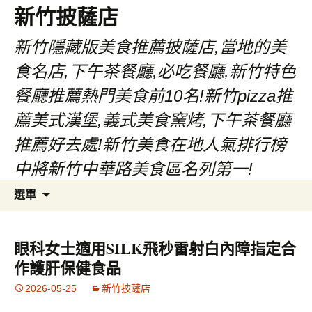
新竹披薩店
新竹隱藏版美食推薦披薩店,當地的美
食名店,下午茶餐廳,必吃餐廳,新竹特色
餐廳推薦熱門美食前10名!新竹pizza推
薦美式漢堡,義式美食窯烤,下午茶餐廳
推薦好去處!新竹美食在地人氣排行榜
中將新竹中華路美食區名列第一!
跳
搜
選單
至
尋
主
關
要
鍵
眼科女士適用SILK飛秒雷射白內障指定合
內
字:
作護肝保健食品
容
2026-05-25
新竹披薩店