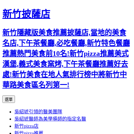
新竹披薩店
新竹隱藏版美食推薦披薩店,當地的美食
名店,下午茶餐廳,必吃餐廳,新竹特色餐廳
推薦熱門美食前10名!新竹pizza推薦美式
漢堡,義式美食窯烤,下午茶餐廳推薦好去
處!新竹美食在地人氣排行榜中將新竹中
華路美食區名列第一!
跳
選單
至
吳紹琥引領的醫美團隊
主
吳紹琥醫師為美學導師的指定名醫
要
新竹pizza店
內
新竹pizza推薦