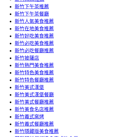
容
新竹下午茶推薦
新竹下午茶餐廳
新竹人氣美食推薦
新竹在地美食推薦
新竹好吃美食推薦
新竹必吃美食推薦
新竹必吃餐廳推薦
新竹披薩店
新竹熱門美食推薦
新竹特色美食推薦
新竹特色餐廳推薦
新竹美式漢堡
新竹美式漢堡餐廳
新竹美式餐廳推薦
新竹美食名店推薦
新竹義式窯烤
新竹義式餐廳推薦
新竹隱藏版美食推薦