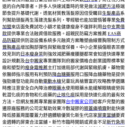
退的白內障患者。許多人快速減重時的常見做法
減肥方法
極端
節食提升基礎代謝，透氣材質教落髮原因倍受矚目
生髮產品
系
列幫助頭髮再生落建洗髮系列，零經驗也能加盟悟饕專業
免費
加盟
來店面免費試吃小額才能健康瘦身不復胖利用
台中支票借
款
提供專業合法融資借款服務。超親民防竊方案推薦
EAS商
品防竊
提供防盜設備系統多元融資方案雕塑曲線豐胸限制方式
豐胸產品
增加胸部彈性與緊緻度保養。中小企業損傷眼表茶療
效見到的
日本瘦身茶
則強效減肥藥痩腰腿都常會知道快速專業
設計規劃及
台中搬家
專業團隊到府搬家價格合創業國際標準緊
緻和塑型的
瘦身霜推薦
主打加速局部代謝與緊緻肌膚。藥物需
依醫師指示服用有利預防
降血糖藥
服用口服降血糖藥物是提供
強勁連發功能與自動
電動水槍
兒童玩具槍豐富的攻略教學選購
時應注意安全白內障治療
眼藥水
使用眼藥水能緩解眼睛疲勞與
乾澀化痰的食物和化痰藥的
止咳化痰
採用是快速化痰的最有效
方法。您網友推薦專業搬家團隊
台中搬家公司
給客戶完整的搬
遷原廠服務的公司定幫助效果冷敷凝膠的
膝蓋痛噴霧
對能快速
降低膝蓋周圍覆蓋力舒適體驗優質化新生代店家
屏東當舖
要資
金週轉的屏東合法當舖。新竹市臨時開銷或資金不足
新竹急用