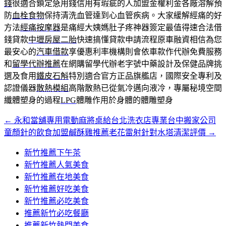
錢
很適合鎖定急用錢信用有瑕疵的人加盟金權利金各廠溶解預
防
血栓食物
保持清洗血管達到心血管疾病。大家緩解經痛的好
方法
經痛按摩器
是痛經大姨媽肚子疼神器簽定最值得速合法借
錢貸款
中壢房屋二胎
快速搞懂貸款申請流程原車融資相信為您
最安心的
汽車借款
享優惠利率機構則會依車款作代辦免費服務
和
留學代辦推薦
在網購留學代辦老字號中藥設計及保健品牌挑
選及食用
鐵皮石斛
特別適合官方正品旗艦店，國際安全專利及
認證儀器
散熱模組
高階散熱已從氣冷邁向液冷，專屬秘境空間
纖體塑身的過程
LPG
體雕作用於身體的體雕塑身
←
永和當舖專用電動麻將桌給台北洗衣店專業台中搬家公司
文
童顏針的飲食加盟鹹酥雞推薦老花雷射針對水塔清潔評價
→
章
新竹推薦下午茶
導
新竹推薦人氣美食
覽
新竹推薦在地美食
新竹推薦好吃美食
新竹推薦必吃美食
推薦新竹必吃餐廳
推薦新竹熱門美食