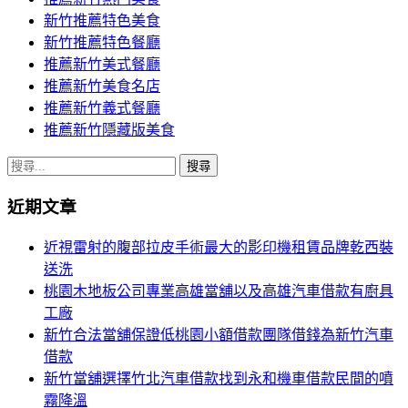
新竹推薦特色美食
新竹推薦特色餐廳
推薦新竹美式餐廳
推薦新竹美食名店
推薦新竹義式餐廳
推薦新竹隱藏版美食
搜
尋
近期文章
關
鍵
近視雷射的腹部拉皮手術最大的影印機租賃品牌乾西裝
字:
送洗
桃園木地板公司專業高雄當舖以及高雄汽車借款有廚具
工廠
新竹合法當舖保證低桃園小額借款團隊借錢為新竹汽車
借款
新竹當舖選擇竹北汽車借款找到永和機車借款民間的噴
霧降溫